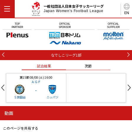
一般社団法人日本女子サッカーリーグ
Japan Women's Football League
EN
TOP
OFFICIAL
OFFICIAL
PARTNER
SPONSOR
SUPPLIER
なでしこリーグ1部
試合結果
次節
第15節 08/08 (土) 16:00
ＡＧＦ
-
Ｓ世田谷
ニッパツ
動画
第16節 09/05 (土) 15:00
第16節 09/05 (土) 15:00
試合結果
次節
ニッパツ
石人の星
-
-
このページを共有する