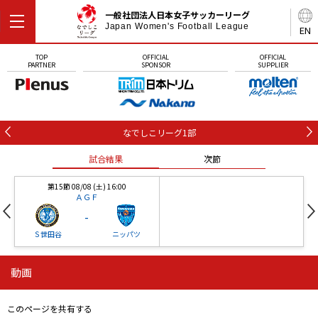
一般社団法人日本女子サッカーリーグ
Japan Women's Football League
EN
TOP
OFFICIAL
OFFICIAL
PARTNER
SPONSOR
SUPPLIER
なでしこリーグ1部
試合結果
次節
第15節 08/08 (土) 16:00
ＡＧＦ
-
Ｓ世田谷
ニッパツ
動画
第16節 09/05 (土) 15:00
第16節 09/05 (土) 15:00
試合結果
次節
ニッパツ
石人の星
-
-
このページを共有する