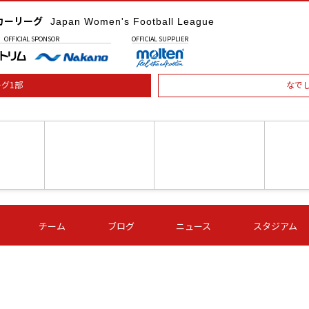
カーリーグ
Japan Women's Football League
OFFICIAL
SPONSOR
OFFICIAL
SUPPLIER
グ1部
なで
土) 15:00
第16節 09/05 (土) 16:00
第16節 09/05 (土) 17:00
第16節 09
チーム
ブログ
ニュース
スタジアム
星
ＡＧＦ
いちご
-
-
愛媛Ｌ
Ｓ世田谷
伊賀ＦＣ
ヴィアマ
Ａハリマ
Ｖ市原Ｌ