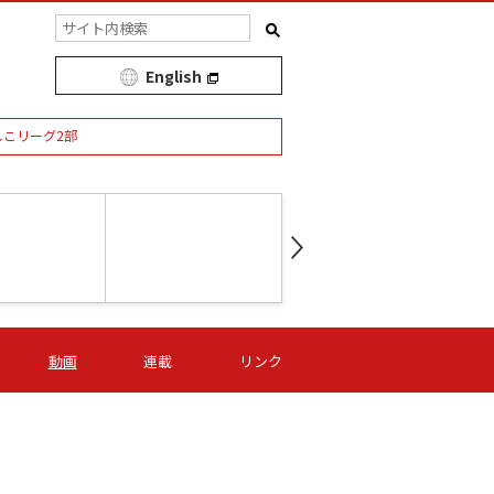
English
しこリーグ2部
第16節 09/05 (土) 15:00
第
ニッパツ
-
ニッパツ
名古屋
/06 (日) 15:00
第16節 09/06 (日) 15:00
第16節 09/05 (土) 15:00
第
動画
連載
リンク
オリプリ
津山
ニッパツ
-
-
-
Ｓ日体大
湯郷ベル
オルカ
ニッパツ
名古屋