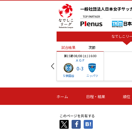
一般社団法人日本女子サッ
TOP
PARTNER
なでしこリー
試合結果
次節
00
第15節 08/08 (土) 16:00
ＡＧＦ
0
-
3
ベル
Ｓ世田谷
ニッパツ
試合結果
次節
00
第16節 09/06 (日) 15:00
第16節 09/05 (土) 15:00
第16節 09/05 (
ホーム
日程・結果
順位
津山
ニッパツ
石人の
-
-
-
体大
湯郷ベル
オルカ
ニッパツ
名古屋
静岡
このページを共有する