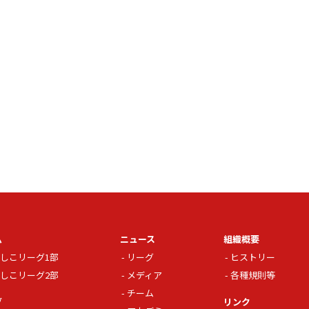
ム
ニュース
組織概要
しこリーグ1部
リーグ
ヒストリー
しこリーグ2部
メディア
各種規則等
チーム
グ
リンク