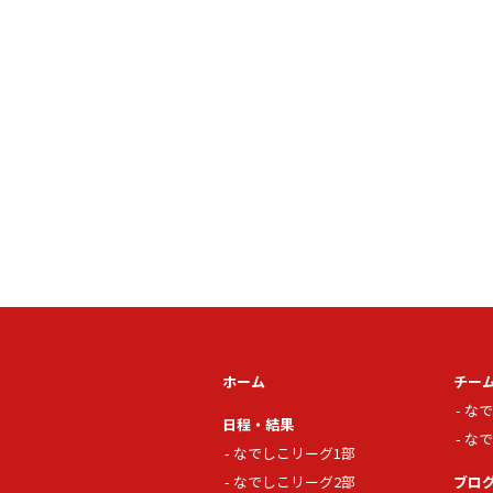
ホーム
チー
なで
日程・結果
なで
なでしこリーグ1部
なでしこリーグ2部
ブロ