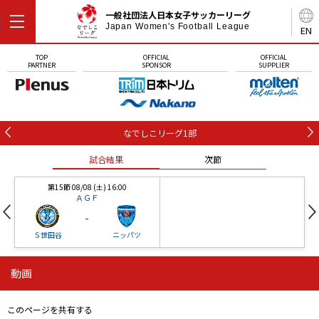
一般社団法人日本女子サッカーリーグ
Japan Women's Football League
EN
TOP
OFFICIAL
OFFICIAL
PARTNER
SPONSOR
SUPPLIER
なでしこリーグ1部
試合結果
次節
第15節 08/08 (土) 16:00
ＡＧＦ
-
Ｓ世田谷
ニッパツ
動画
第16節 09/05 (土) 15:00
第16節 09/05 (土) 15:00
試合結果
次節
ニッパツ
石人の星
-
-
このページを共有する