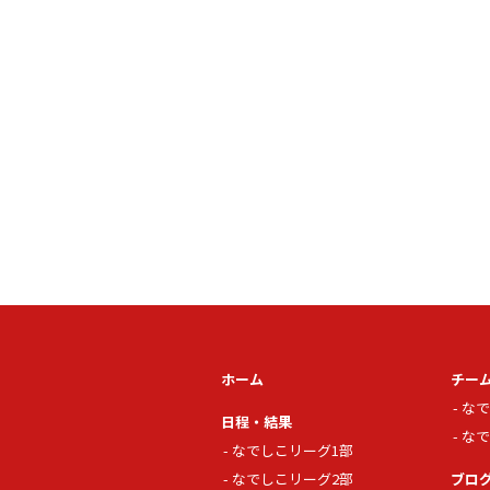
ホーム
チー
なで
日程・結果
なで
なでしこリーグ1部
なでしこリーグ2部
ブロ