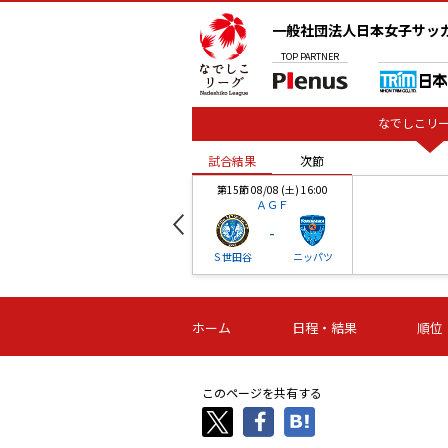
一般社団法人日本女子サッ
TOP
PARTNER
なでしこリー
試合結果
次節
00
第15節 08/08 (土) 16:00
ＡＧＦ
-
ベル
Ｓ世田谷
ニッパツ
試合結果
次節
00
第16節 09/06 (日) 15:00
第16節 09/05 (土) 15:00
第16節 09/05 (
ホーム
日程・結果
順位
津山
ニッパツ
石人の
-
-
-
体大
湯郷ベル
オルカ
ニッパツ
名古屋
静岡
このページを共有する