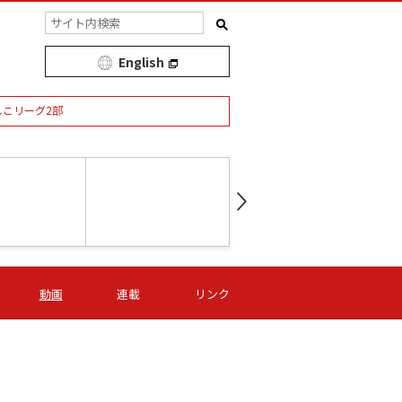
English
しこリーグ2部
第16節 09/05 (土) 15:00
第
ニッパツ
-
ニッパツ
名古屋
/06 (日) 15:00
第16節 09/06 (日) 15:00
第16節 09/05 (土) 15:00
第
動画
連載
リンク
オリプリ
津山
ニッパツ
-
-
-
Ｓ日体大
湯郷ベル
オルカ
ニッパツ
名古屋