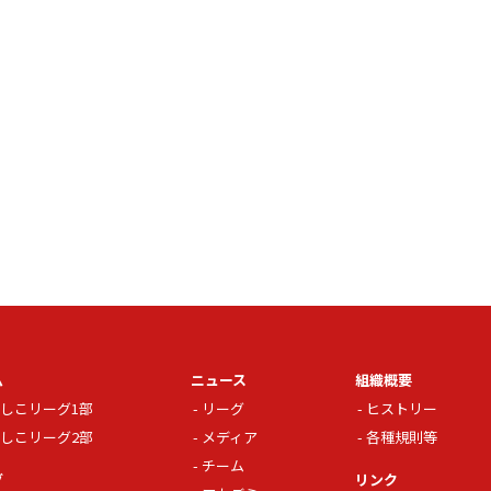
ム
ニュース
組織概要
しこリーグ1部
リーグ
ヒストリー
しこリーグ2部
メディア
各種規則等
チーム
グ
リンク