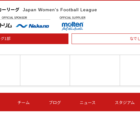
カーリーグ
Japan Women's Football League
OFFICIAL
SPONSOR
OFFICIAL
SUPPLIER
グ1部
なで
土) 15:00
第16節 09/05 (土) 16:00
第16節 09/05 (土) 17:00
第16節 09
チーム
ブログ
ニュース
スタジアム
星
ＡＧＦ
いちご
-
-
愛媛Ｌ
Ｓ世田谷
伊賀ＦＣ
ヴィアマ
Ａハリマ
Ｖ市原Ｌ