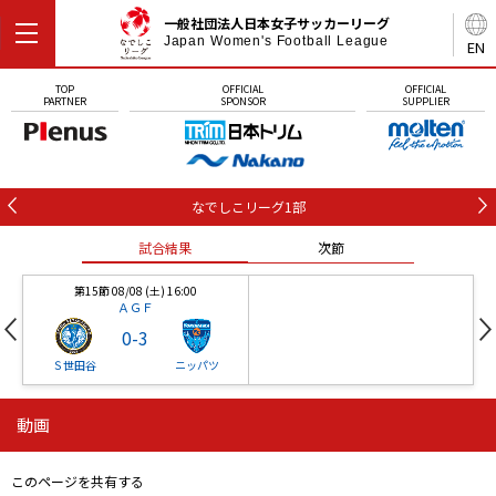
一般社団法人日本女子サッカーリーグ
Japan Women's Football League
EN
TOP
OFFICIAL
OFFICIAL
PARTNER
SPONSOR
SUPPLIER
なでしこリーグ1部
試合結果
次節
第15節 08/08 (土) 16:00
ＡＧＦ
0
-
3
Ｓ世田谷
ニッパツ
動画
第16節 09/05 (土) 15:00
第16節 09/05 (土) 15:00
試合結果
次節
ニッパツ
石人の星
-
-
このページを共有する