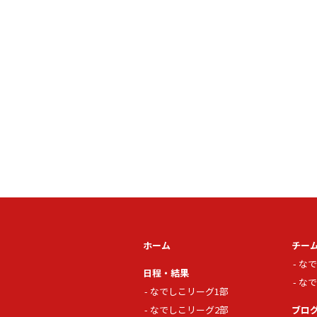
ホーム
チー
なで
日程・結果
なで
なでしこリーグ1部
なでしこリーグ2部
ブロ