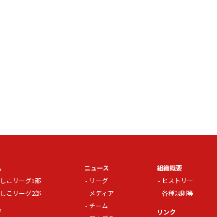
ム
ニュース
組織概要
しこリーグ1部
リーグ
ヒストリー
しこリーグ2部
メディア
各種規則等
チーム
グ
リンク