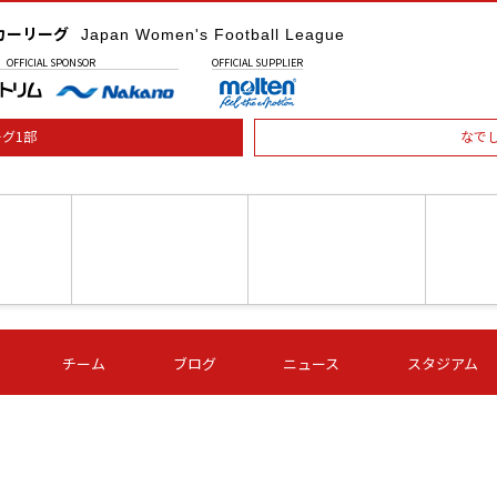
カーリーグ
Japan Women's Football League
OFFICIAL
SPONSOR
OFFICIAL
SUPPLIER
グ1部
なで
土) 15:00
第16節 09/05 (土) 16:00
第16節 09/05 (土) 17:00
第16節 09
チーム
ブログ
ニュース
スタジアム
星
ＡＧＦ
いちご
-
-
愛媛Ｌ
Ｓ世田谷
伊賀ＦＣ
ヴィアマ
Ａハリマ
Ｖ市原Ｌ