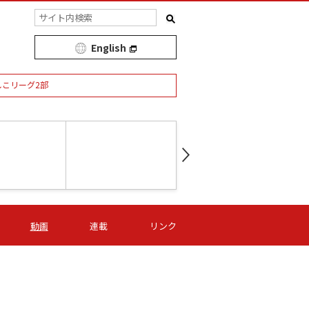
English
しこリーグ2部
第16節 09/05 (土) 15:00
第
ニッパツ
-
ニッパツ
名古屋
/06 (日) 15:00
第16節 09/06 (日) 15:00
第16節 09/05 (土) 15:00
第
動画
連載
リンク
オリプリ
津山
ニッパツ
-
-
-
Ｓ日体大
湯郷ベル
オルカ
ニッパツ
名古屋