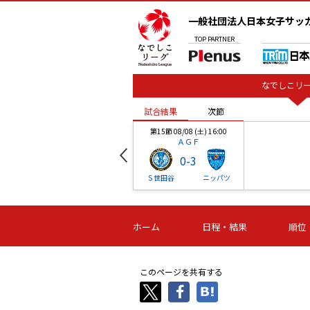
一般社団法人日本女子サッ
TOP
PARTNER
なでしこリー
試合結果
次節
00
第15節 08/08 (土) 16:00
ＡＧＦ
0
-
3
ベル
Ｓ世田谷
ニッパツ
試合結果
次節
00
第16節 09/06 (日) 15:00
第16節 09/05 (土) 15:00
第16節 09/05 (
ホーム
日程・結果
順位
津山
ニッパツ
石人の
-
-
-
体大
湯郷ベル
オルカ
ニッパツ
名古屋
静岡
このページを共有する