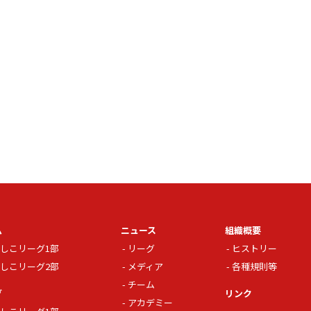
ム
ニュース
組織概要
しこリーグ1部
リーグ
ヒストリー
しこリーグ2部
メディア
各種規則等
チーム
グ
リンク
アカデミー