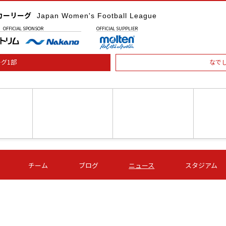
カーリーグ
Japan Women's Football League
OFFICIAL
SPONSOR
OFFICIAL
SUPPLIER
グ1部
なで
土) 15:00
第16節 09/05 (土) 16:00
第16節 09/05 (土) 17:00
第16節 09
チーム
ブログ
ニュース
スタジアム
星
ＡＧＦ
いちご
-
-
愛媛Ｌ
Ｓ世田谷
伊賀ＦＣ
ヴィアマ
Ａハリマ
Ｖ市原Ｌ