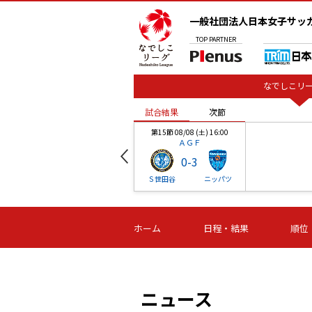
一般社団法人日本女子サッ
TOP
PARTNER
なでしこリー
試合結果
次節
00
第15節 08/08 (土) 16:00
ＡＧＦ
0
-
3
ベル
Ｓ世田谷
ニッパツ
試合結果
次節
00
第16節 09/06 (日) 15:00
第16節 09/05 (土) 15:00
第16節 09/05 (
ホーム
日程・結果
順位
津山
ニッパツ
石人の
-
-
-
体大
湯郷ベル
オルカ
ニッパツ
名古屋
静岡
ニュース