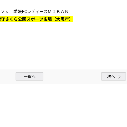
ｖｓ 愛媛FCレディースＭＩＫＡＮ
南津守さくら公園スポーツ広場（大阪府）
一覧へ
次へ