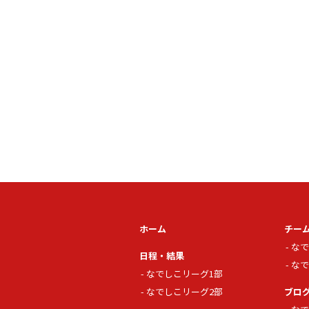
ホーム
チー
なで
日程・結果
なで
なでしこリーグ1部
なでしこリーグ2部
ブロ