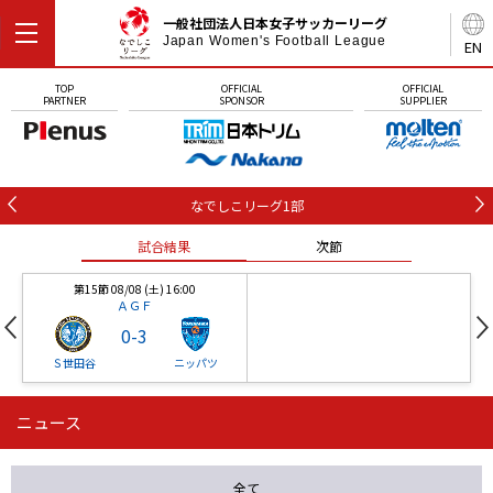
一般社団法人日本女子サッカーリーグ
Japan Women's Football League
EN
TOP
OFFICIAL
OFFICIAL
PARTNER
SPONSOR
SUPPLIER
なでしこリーグ1部
試合結果
次節
第15節 08/08 (土) 16:00
ＡＧＦ
0
-
3
Ｓ世田谷
ニッパツ
ニュース
第16節 09/05 (土) 15:00
第16節 09/05 (土) 15:00
試合結果
次節
ニッパツ
石人の星
-
-
全て