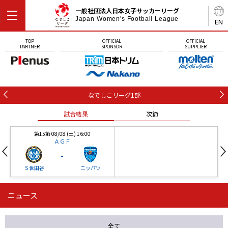
一般社団法人日本女子サッカーリーグ
Japan Women's Football League
EN
TOP
OFFICIAL
OFFICIAL
PARTNER
SPONSOR
SUPPLIER
なでしこリーグ1部
試合結果
次節
第15節 08/08 (土) 16:00
ＡＧＦ
-
Ｓ世田谷
ニッパツ
ニュース
第16節 09/05 (土) 15:00
第16節 09/05 (土) 15:00
試合結果
次節
ニッパツ
石人の星
-
-
全て