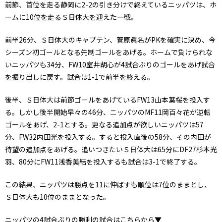
前節、首位を走る静岡に2-2の引き分けで終えているニッパツは、ホ
ームに10位を走るＳ日体大を迎えた一戦。
前半26分、Ｓ日体大のキャプテン、菅原眞名がPKを確実に決め、今
シーズン初ゴールとなる先制ゴールをあげる。ホームで負けられな
いニッパツも34分、FW10室井胡心が4試合ぶりのゴールをあげ試合
を振り出しに戻す。試合は1-1で前半を終える。
後半、Ｓ日体大は前節ゴールをあげているFW13山本葉桜を投入す
る。しかし後半開始早々の46分、ニッパツのMF11岡百々花が逆転
ゴールをあげ、2-1とする。更なる追加点が欲しいニッパツは57
分、FW32内田光を投入する。すると投入直後の58分、その内田が
待望の追加点をあげる。追いつきたいＳ日体大は65分にDF27杉本光
羽、80分にFW11浅香美結を投入するも試合は3-1で終了する。
この結果、ニッパツは勝点を11に伸ばすも順位は7位のままとし、
Ｓ日体大も10位のままとなった。
ニッパツの4試合ぶりの勝利の試合はこちらから▼