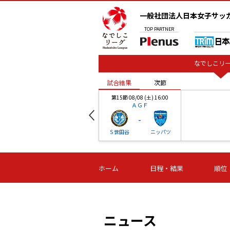
一般社団法人日本女子サッ
TOP
PARTNER
なでしこリー
試合結果
次節
00
第15節 08/08 (土) 16:00
ＡＧＦ
-
ベル
Ｓ世田谷
ニッパツ
試合結果
次節
00
第16節 09/06 (日) 15:00
第16節 09/05 (土) 15:00
第16節 09/05 (
ホーム
日程・結果
順位
津山
ニッパツ
石人の
-
-
-
体大
湯郷ベル
オルカ
ニッパツ
名古屋
静岡
ニュース