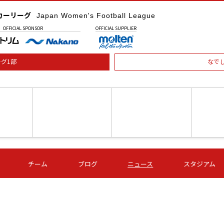
カーリーグ
Japan Women's Football League
OFFICIAL
SPONSOR
OFFICIAL
SUPPLIER
グ1部
なで
土) 15:00
第16節 09/05 (土) 16:00
第16節 09/05 (土) 17:00
第16節 09
チーム
ブログ
ニュース
スタジアム
星
ＡＧＦ
いちご
-
-
愛媛Ｌ
Ｓ世田谷
伊賀ＦＣ
ヴィアマ
Ａハリマ
Ｖ市原Ｌ