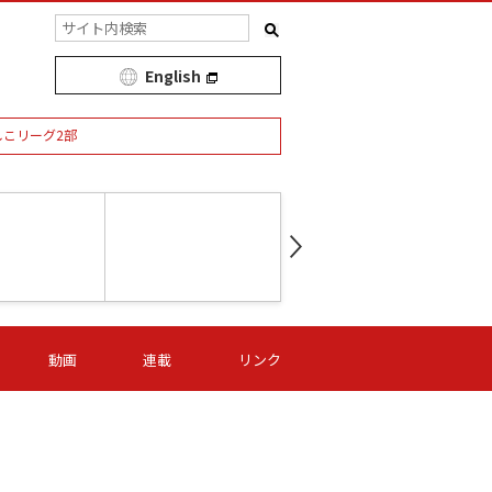
English
しこリーグ2部
第16節 09/05 (土) 15:00
第
ニッパツ
-
ニッパツ
名古屋
/06 (日) 15:00
第16節 09/06 (日) 15:00
第16節 09/05 (土) 15:00
第
動画
連載
リンク
オリプリ
津山
ニッパツ
-
-
-
Ｓ日体大
湯郷ベル
オルカ
ニッパツ
名古屋