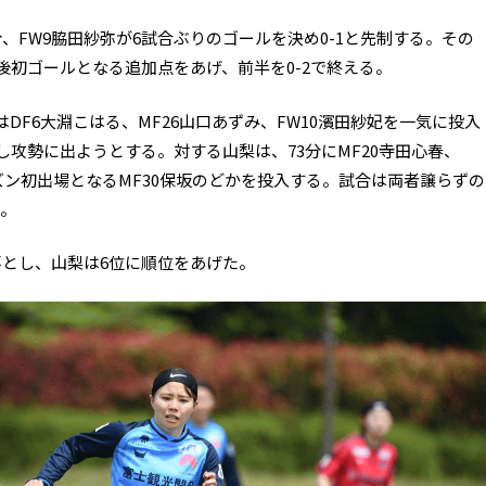
、FW9脇田紗弥が6試合ぶりのゴールを決め0-1と先制する。その
籍後初ゴールとなる追加点をあげ、前半を0-2で終える。
DF6大淵こはる、MF26山口あずみ、FW10濱田紗妃を一気に投入
入し攻勢に出ようとする。対する山梨は、73分にMF20寺田心春、
ーズン初出場となるMF30保坂のどかを投入する。試合は両者譲らずの
る。
落とし、山梨は6位に順位をあげた。