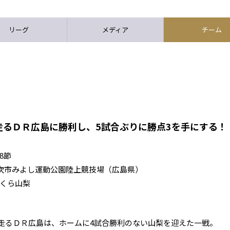
リーグ
メディア
チーム
走るＤＲ広島に勝利し、5試合ぶりに勝点3を手にする！
8節
ックオフ 三次市みよし運動公園陸上競技場（広島県）
ざくら山梨
を走るＤＲ広島は、ホームに4試合勝利のない山梨を迎えた一戦。