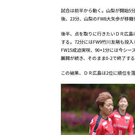
試合は前半から動く。山梨が開始5分
後、23分、山梨のFW8大矢歩が移
後半、点を取りに行きたいＤＲ広島は
する。72分にはFW9竹川友萌も投
FW15成迫実咲、90+1分には今シ
展開が続き、そのまま0-2で終了す
この結果、ＤＲ広島は2位に順位を