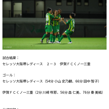
試合結果：
セレッソ大阪堺レディース ２－３ 伊賀ＦＣくノ一三重
ゴール：
セレッソ大阪堺レディース（54分 小山 史乃観、66分 田中 智子）
伊賀ＦＣくノ一三重（2分 川﨑 咲耶、56分 森 仁美、76分 秦 美結）