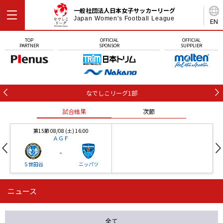
一般社団法人日本女子サッカーリーグ
Japan Women's Football League
EN
TOP
OFFICIAL
OFFICIAL
PARTNER
SPONSOR
SUPPLIER
なでしこリーグ1部
試合結果
次節
第15節 08/08 (土) 16:00
ＡＧＦ
-
Ｓ世田谷
ニッパツ
ニュース
第16節 09/05 (土) 15:00
第16節 09/05 (土) 15:00
試合結果
次節
ニッパツ
石人の星
-
-
全て