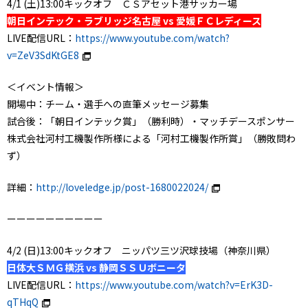
4/1 (土)13:00キックオフ ＣＳアセット港サッカー場
朝日インテック・ラブリッジ名古屋 vs 愛媛ＦＣレディース
LIVE配信URL：
https://www.youtube.com/watch?
v=ZeV3SdKtGE8
＜イベント情報＞
開場中：チーム・選手への直筆メッセージ募集
試合後：「朝日インテック賞」（勝利時）・マッチデースポンサー
株式会社河村工機製作所様による「河村工機製作所賞」（勝敗問わ
ず）
詳細：
http://loveledge.jp/post-1680022024/
ーーーーーーーーーー
4/2 (日)13:00キックオフ ニッパツ三ツ沢球技場（神奈川県）
日体大ＳＭＧ横浜 vs 静岡ＳＳＵボニータ
LIVE配信URL：
https://www.youtube.com/watch?v=ErK3D-
qTHqQ