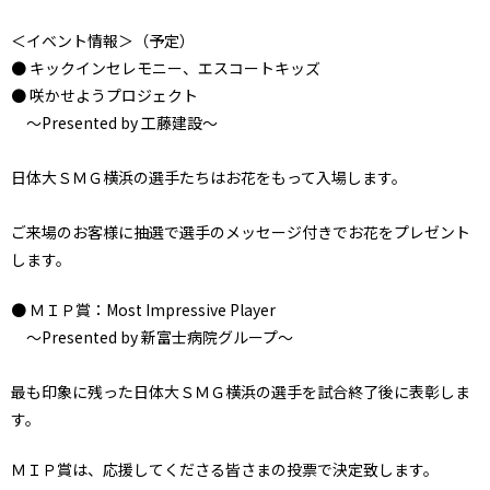
＜イベント情報＞（予定）
● キックインセレモニー、エスコートキッズ
● 咲かせようプロジェクト
～Presented by 工藤建設～
日体大ＳＭＧ横浜の選手たちはお花をもって入場します。
ご来場のお客様に抽選で選手のメッセージ付きでお花をプレゼント
します。
● ＭＩＰ賞：Most Impressive Player
～Presented by 新富士病院グループ～
最も印象に残った日体大ＳＭＧ横浜の選手を試合終了後に表彰しま
す。
ＭＩＰ賞は、応援してくださる皆さまの投票で決定致します。