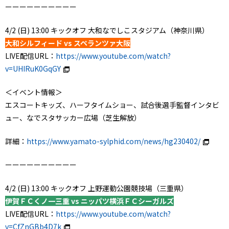
ーーーーーーーーーー
4/2 (日) 13:00 キックオフ 大和なでしこスタジアム（神奈川県）
大和シルフィード vs スペランツァ大阪
LIVE配信URL：
https://www.youtube.com/watch?
v=UHIRuK0GqGY
＜イベント情報＞
エスコートキッズ、ハーフタイムショー、試合後選手監督インタビ
ュー、なでスタサッカー広場（芝生解放）
詳細：
https://www.yamato-sylphid.com/news/hg230402/
ーーーーーーーーーー
4/2 (日) 13:00 キックオフ 上野運動公園競技場（三重県）
伊賀ＦＣくノ一三重 vs ニッパツ横浜ＦＣシーガルズ
LIVE配信URL：
https://www.youtube.com/watch?
v=CfZnGBb4D7k