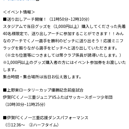
＜イベント情報＞
■送り出しアーチ開催！（11時50分~12時10分）
スタジアムで当日グッズを（1,000円以上）購入してくださった先着
40名様限定で、送り出しアーチに参加することができます！！みん
なのアーチでくノ一選手を勝利のピッチに送り出そう！応援ミニフ
ラッグを振りながら選手をピッチへと送り出していただきます。
（※立ち位置等につきましては幣クラブ係員が誘導いたします。）
※1,000円以上のグッズ購入者の方にはイベント参加券をお渡しいた
します。
集合時間・集合場所は当日お伝え致します。
■上野東ロータリーカップ優勝記念前座試合
伊賀FCくノ一三重ジュニアVSふたばサッカースポーツ少年団
（10時30分~11時25分）
■伊賀FCくノ一三重応援ダンスパフォーマンス
（①12:36～ ②ハーフタイム）