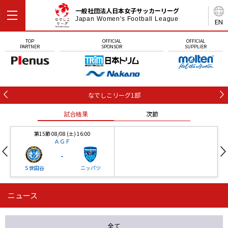
一般社団法人日本女子サッカーリーグ
Japan Women's Football League
EN
TOP
OFFICIAL
OFFICIAL
PARTNER
SPONSOR
SUPPLIER
なでしこリーグ1部
試合結果
次節
第15節 08/08 (土) 16:00
ＡＧＦ
-
Ｓ世田谷
ニッパツ
ニュース
第16節 09/05 (土) 15:00
第16節 09/05 (土) 15:00
試合結果
次節
ニッパツ
石人の星
-
-
全て