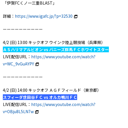
「伊賀FCくノ一三重BLAST」
詳細：
https://www.igafc.jp/?p=32530
ーーーーーーーーーー
4/2 (日) 13:00 キックオフ ウインク陸上競技場（兵庫県）
ＡＳハリマアルビオン vs バニーズ群馬ＦＣホワイトスター
LIVE配信URL：
https://www.youtube.com/watch?
v=WC_9vGuAYPY
ーーーーーーーーーー
4/2 (日) 14:00 キックオフ ＡＧＦフィールド（東京都）
スフィーダ世田谷ＦＣ vs オルカ鴨川ＦＣ
LIVE配信URL：
https://www.youtube.com/watch?
v=OBju8L5LN7w
.