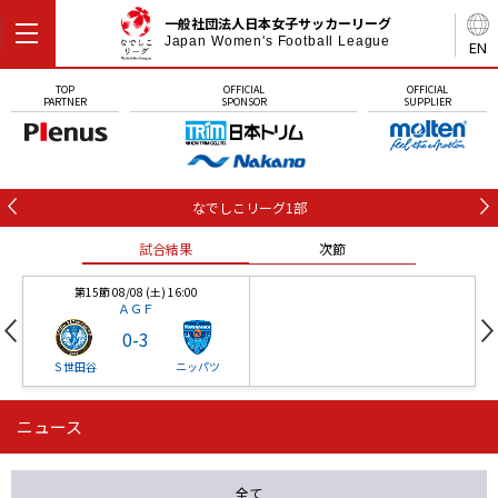
一般社団法人日本女子サッカーリーグ
Japan Women's Football League
EN
TOP
OFFICIAL
OFFICIAL
PARTNER
SPONSOR
SUPPLIER
なでしこリーグ1部
試合結果
次節
第15節 08/08 (土) 16:00
ＡＧＦ
0
-
3
Ｓ世田谷
ニッパツ
ニュース
第16節 09/05 (土) 15:00
第16節 09/05 (土) 15:00
試合結果
次節
ニッパツ
石人の星
-
-
全て