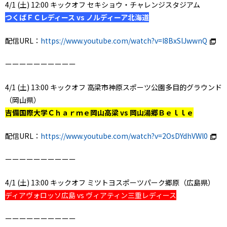
4/1 (土) 12:00 キックオフ セキショウ・チャレンジスタジアム
つくばＦＣレディース vs ノルディーア北海道
配信URL：
https://www.youtube.com/watch?v=l8BxSlJwwnQ
ーーーーーーーーーー
4/1 (土) 13:00 キックオフ 高梁市神原スポーツ公園多目的グラウンド
（岡山県）
吉備国際大学Ｃｈａｒｍｅ岡山高梁 vs 岡山湯郷Ｂｅｌｌｅ
配信URL：
https://www.youtube.com/watch?v=2OsDYdhVWl0
ーーーーーーーーーー
4/1 (土) 13:00 キックオフ ミツトヨスポーツパーク郷原（広島県）
ディアヴォロッソ広島 vs ヴィアティン三重レディース
ーーーーーーーーーー