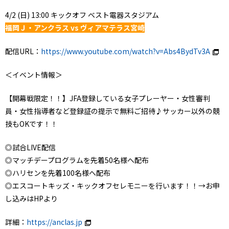
4/2 (日) 13:00 キックオフ ベスト電器スタジアム
福岡Ｊ・アンクラス vs ヴィアマテラス宮崎
配信URL：
https://www.youtube.com/watch?v=Abs4BydTv3A
＜イベント情報＞
【開幕戦限定！！】JFA登録している女子プレーヤー・女性審判
員・女性指導者など登録証の提示で無料ご招待♪サッカー以外の競
技もOKです！！
◎試合LIVE配信
◎マッチデープログラムを先着50名様へ配布
◎ハリセンを先着100名様へ配布
◎エスコートキッズ・キックオフセレモニーを行います！！→お申
し込みはHPより
詳細：
https://anclas.jp