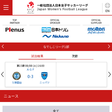
一般社団法人日本女子サッカーリーグ
Japan Women's Football League
EN
TOP
OFFICIAL
OFFICIAL
PARTNER
SPONSOR
SUPPLIER
なでしこリーグ1部
試合結果
次節
第15節 08/08 (土) 16:00
ＡＧＦ
0
-
3
Ｓ世田谷
ニッパツ
ニュース
第16節 09/05 (土) 15:00
第16節 09/05 (土) 15:00
試合結果
次節
ニッパツ
石人の星
-
-
全て