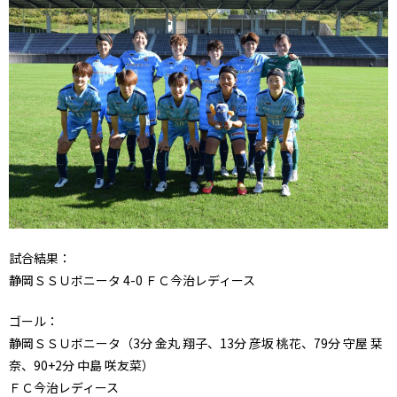
試合結果：
静岡ＳＳＵボニータ 4-0 ＦＣ今治レディース
ゴール：
静岡ＳＳＵボニータ（3分 金丸 翔子、13分 彦坂 桃花、79分 守屋 栞
奈、90+2分 中島 咲友菜）
ＦＣ今治レディース