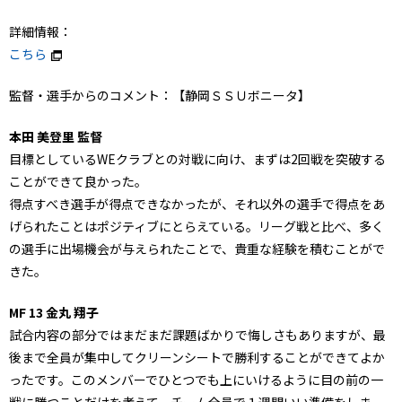
詳細情報：
こちら
監督・選手からのコメント：【静岡ＳＳＵボニータ】
本田 美登里 監督
目標としているWEクラブとの対戦に向け、まずは2回戦を突破する
ことができて良かった。
得点すべき選手が得点できなかったが、それ以外の選手で得点をあ
げられたことはポジティブにとらえている。リーグ戦と比べ、多く
の選手に出場機会が与えられたことで、貴重な経験を積むことがで
きた。
MF 13 金丸 翔子
試合内容の部分ではまだまだ課題ばかりで悔しさもありますが、最
後まで全員が集中してクリーンシートで勝利することができてよか
ったです。このメンバーでひとつでも上にいけるように目の前の一
戦に勝つことだけを考えて、チーム全員で１週間いい準備をしま