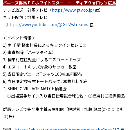
バニーズ群馬ＦＣホワイトスター ー ディアヴォロッソ広島
テレビ放送：群馬テレビ（
https://www.gtv.co.jp/
）
ネット配信：群馬テレビ
（
https://www.youtube.com/@GTV/streams
）
＜イベント情報＞
1) 南 千晴 榛東村長によるキックインセレモニー
2) 来賓祝辞（ハーフタイム）
3) 榛東村在住児童によるエスコートキッズ
4) エスコートキッズ対象のサッカー教室
5) 当日限定バニーズTシャツ100枚無料配布
6) 当日限定榛東村トートバッグ200枚無料配布
7) SHINTO VILLAGE MATCH抽選会
①出場選手サイン入り当日使用試合球 1名・ ②榛東村ご提供商品
群馬テレビで完全生中継＆生配信（解説者：加藤 與惠(かとう とも
え)氏）
詳細：
https://whitestar-sportsclub.com/topics.php?no=357