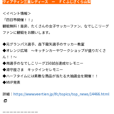
ヴィアティン三重レディース ー ＦＣふじざくら山梨
＜イベント情報＞
「四日市開催！！」
観戦無料！是非、たくさんの女子サッカーファン、なでしこリーグ
ファンに観戦をお願いします。
◆元グランパス選手、森下龍矢選手のサッカー教室
◆オレンジ広場 ～キッチンカーやワークショップが盛りだくさ
ん！！～
◆南選手のなでしこリーグ150試合達成セレモニー
◆湯守座さま キックインセレモニー
◆ハーフタイムには素敵な商品が当たる大抽選会を開催！！
◆MVP発表
詳細：
https://www.veertien.jp/lfc/topics/top_news/14466.html
ーーーーーーーーーー