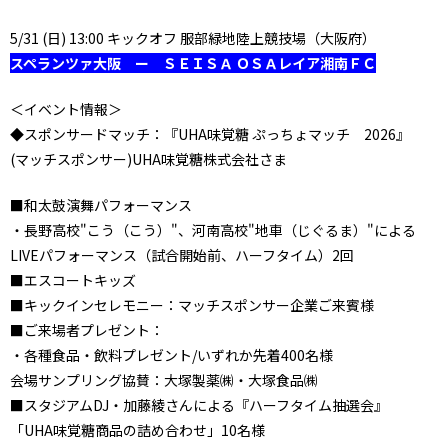
5/31 (日) 13:00 キックオフ 服部緑地陸上競技場（大阪府）
スペランツァ大阪 ー ＳＥＩＳＡ ＯＳＡレイア湘南ＦＣ
＜イベント情報＞
◆スポンサードマッチ：『UHA味覚糖 ぷっちょマッチ 2026』
(マッチスポンサー)UHA味覚糖株式会社さま
■和太鼓演舞パフォーマンス
・長野高校"こう（こう）"、河南高校"地車（じぐるま）"による
LIVEパフォーマンス（試合開始前、ハーフタイム）2回
■エスコートキッズ
■キックインセレモニー：マッチスポンサー企業ご来賓様
■ご来場者プレゼント：
・各種食品・飲料プレゼント/いずれか先着400名様
会場サンプリング協賛：大塚製薬㈱・大塚食品㈱
■スタジアムDJ・加藤綾さんによる『ハーフタイム抽選会』
「UHA味覚糖商品の詰め合わせ」10名様