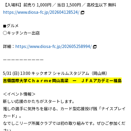
【入場料】前売り 1,000円 ／ 当日 1,500円 ／ 高校生以下 無料
https://www.diosa-fc.jp/202604128524/
◼︎グルメ
◯キッチンカー出店
詳細：
https://www.diosa-fc.jp/202605258994/
ーーーーーーーーーー
5/31 (日) 13:00 キックオフ シャルムスタジアム（岡山県）
吉備国際大学Ｃｈａｒｍｅ岡山高梁 ー ＪＦＡアカデミー福島
＜イベント情報＞
新しい応援のかたちがスタートします。
推しの選手に気持ちを届ける、カード型応援投げ銭「ナイスプレイ
カード」。
なでしこリーグ所属クラブでは初の取り組みです。ぜひご参加くだ
さい。