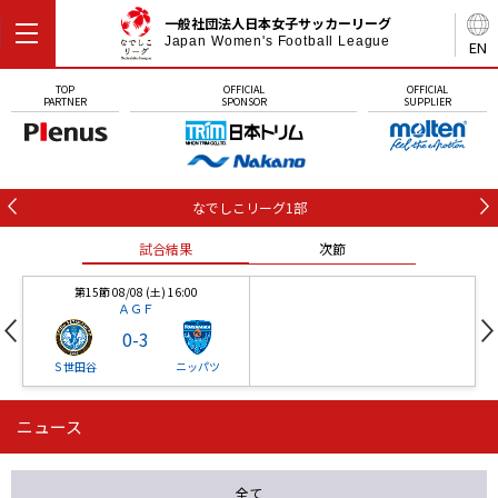
一般社団法人日本女子サッカーリーグ
Japan Women's Football League
EN
TOP
OFFICIAL
OFFICIAL
PARTNER
SPONSOR
SUPPLIER
なでしこリーグ1部
試合結果
次節
第15節 08/08 (土) 16:00
ＡＧＦ
0
-
3
Ｓ世田谷
ニッパツ
ニュース
第16節 09/05 (土) 15:00
第16節 09/05 (土) 15:00
試合結果
次節
ニッパツ
石人の星
-
-
全て