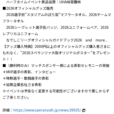
ハーフタイムイベント景品協賛：UHA味覚糖㈱
■2026オフィシャルグッズ販売
2026選手別"スタジアムのぼり型"マフラータオル、2026チームマ
フラータオル
2026シークレット選手缶バッジ、2026ユニフォームベア、2026
レプリカユニフォーム
なでしこリーグオフィシャルガイドブック2026 and more...
【グッズ購入特典】2000円以上のオフィシャルグッズ購入者さまに
もれなく、"2026スペランツァ大阪オリジナルポスター"をプレゼン
ト！！
■（勝利時のみ）マッチスポンサー様による表彰セレモニーの実施
＊MVP選手の表彰、インタビュー
＊殊勲選手・敢闘選手の表彰
＊協賛企業各社さま表彰
※イベントは予告なく変更する可能性がございますので悪しからず
ご了承ください。
詳細：
https://www.speranzafc.jp/news/26925/