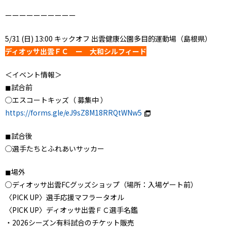
ーーーーーーーーーー
5/31 (日) 13:00 キックオフ 出雲健康公園多目的運動場（島根県）
ディオッサ出雲ＦＣ ー 大和シルフィード
＜イベント情報＞
◼︎試合前
◯エスコートキッズ（ 募集中 ）
https://forms.gle/eJ9sZ8M18RRQtWNw5
◼︎試合後
◯選手たちとふれあいサッカー
◼︎場外
○ディオッサ出雲FCグッズショップ（場所：入場ゲート前）
〈PICK UP〉選手応援マフラータオル
〈PICK UP〉ディオッサ出雲ＦＣ選手名鑑
・2026シーズン有料試合のチケット販売