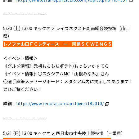
ーーーーーーーーーー
5/30 (土) 13:00 キックオフ レイズネクスト周南総合競技場（山口
県）
レノファ山口ＦＣレディース ー 南葛ＳＣ ＷＩＮＧＳ
＜イベント情報＞
《グルメ情報》元祖もちもちポテト/もっちいかすてら
《イベント情報》○スタジアムMC「山根みなみ」さん
〇選手直筆メッセージボード：スタジアム内に掲示してあります！
ぜひご覧ください！
詳細：
https://www.renofa.com/archives/182010/
ーーーーーーーーーー
5/31 (日) 13:00 キックオフ 四日市市中央陸上競技場（三重県）