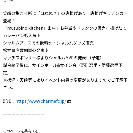
笑顔の集まる所に「ほねぬき」の唐揚げあり！唐揚げキッチンカー
登場！
「musubino kitchen」出店！お弁当やドリンクの販売。揚げたて
カレーパンも人気♪
シャルムブースでの飲料水・シャルムグッズ販売
松本農産敢闘賞の発表♪
マッチスポンサー様よりシャルムMVPの発表!（予定）
試合終了後に、サインボール&サイン会（野町選手・伊藤選手予
定）
※状況・天候等によりイベント内容の変更がありますのでご了承下
さい。
詳細：
https://www.charmefc.jp/
ーーーーーーーーーー
このページを共有する