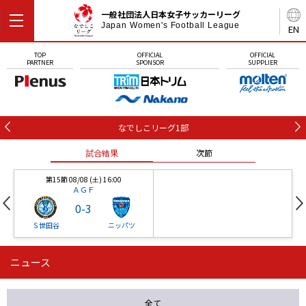
一般社団法人日本女子サッカーリーグ
Japan Women's Football League
EN
TOP
OFFICIAL
OFFICIAL
PARTNER
SPONSOR
SUPPLIER
なでしこリーグ1部
試合結果
次節
第15節 08/08 (土) 16:00
ＡＧＦ
0
-
3
Ｓ世田谷
ニッパツ
ニュース
第16節 09/05 (土) 15:00
第16節 09/05 (土) 15:00
試合結果
次節
ニッパツ
石人の星
-
-
全て