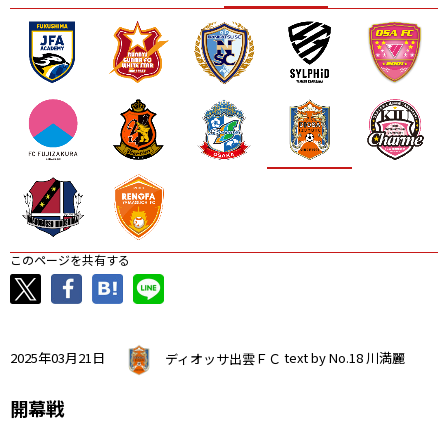
ニッパツ
名古屋
静岡
愛媛Ｌ
このページを共有する
2025年03月21日
ディオッサ出雲ＦＣ
text by No.18 川満麗
開幕戦