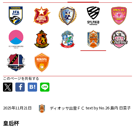
ニッパツ
名古屋
静岡
愛媛Ｌ
このページを共有する
2025年11月21日
ディオッサ出雲ＦＣ
text by No.26 島内 日菜子
皇后杯