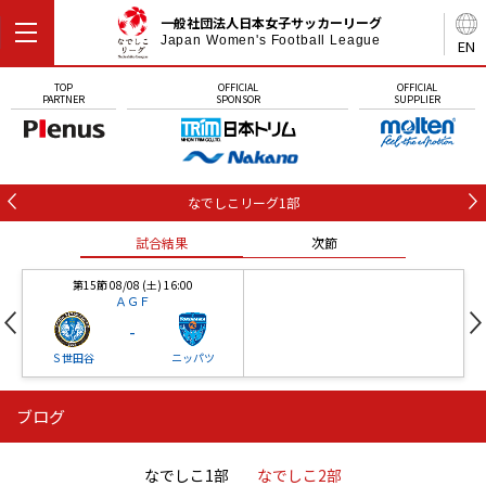
一般社団法人日本女子サッカーリーグ
Japan Women's Football League
EN
TOP
OFFICIAL
OFFICIAL
PARTNER
SPONSOR
SUPPLIER
なでしこリーグ1部
試合結果
次節
第15節 08/08 (土) 16:00
ＡＧＦ
-
Ｓ世田谷
ニッパツ
ブログ
第16節 09/05 (土) 15:00
第16節 09/05 (土) 15:00
試合結果
次節
ニッパツ
石人の星
-
-
なでしこ1部
なでしこ2部