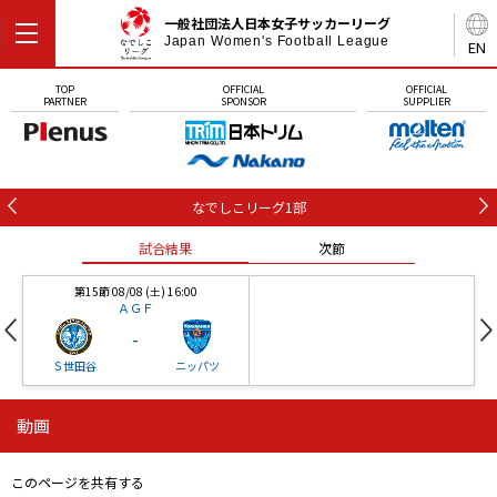
一般社団法人日本女子サッカーリーグ
Japan Women's Football League
EN
TOP
OFFICIAL
OFFICIAL
PARTNER
SPONSOR
SUPPLIER
なでしこリーグ1部
試合結果
次節
第15節 08/08 (土) 16:00
ＡＧＦ
-
Ｓ世田谷
ニッパツ
動画
第16節 09/05 (土) 15:00
第16節 09/05 (土) 15:00
試合結果
次節
ニッパツ
石人の星
-
-
このページを共有する