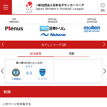
一般社団法人日本女子サッカーリーグ
Japan Women's Football League
EN
TOP
OFFICIAL
OFFICIAL
PARTNER
SPONSOR
SUPPLIER
なでしこリーグ1部
試合結果
次節
第15節 08/08 (土) 16:00
ＡＧＦ
0
-
3
Ｓ世田谷
ニッパツ
動画
第16節 09/05 (土) 15:00
第16節 09/05 (土) 15:00
試合結果
次節
ニッパツ
石人の星
-
-
このページを共有する