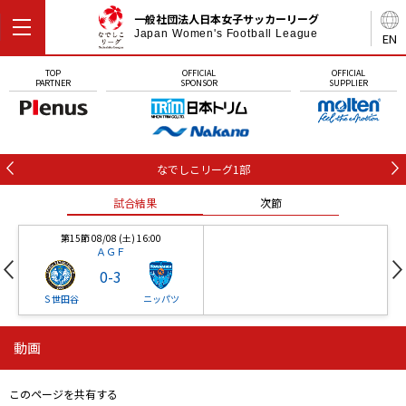
一般社団法人日本女子サッカーリーグ
Japan Women's Football League
EN
TOP
OFFICIAL
OFFICIAL
PARTNER
SPONSOR
SUPPLIER
なでしこリーグ1部
試合結果
次節
第15節 08/08 (土) 16:00
ＡＧＦ
0
-
3
Ｓ世田谷
ニッパツ
動画
第16節 09/05 (土) 15:00
第16節 09/05 (土) 15:00
試合結果
次節
ニッパツ
石人の星
-
-
このページを共有する