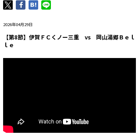
ニッパツ
名古屋
静岡
愛媛Ｌ
2026年04月29日
【第8節】伊賀ＦＣくノー三重 vs 岡山湯郷Ｂｅｌ
ｌｅ