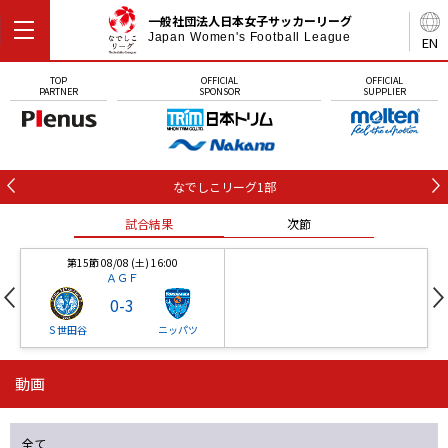
一般社団法人日本女子サッカーリーグ
Japan Women's Football League
EN
TOP
OFFICIAL
OFFICIAL
PARTNER
SPONSOR
SUPPLIER
なでしこリーグ1部
試合結果
次節
第15節 08/08 (土) 16:00
ＡＧＦ
0
-
3
Ｓ世田谷
ニッパツ
動画
第16節 09/05 (土) 15:00
第16節 09/05 (土) 15:00
試合結果
次節
ニッパツ
石人の星
-
-
全て