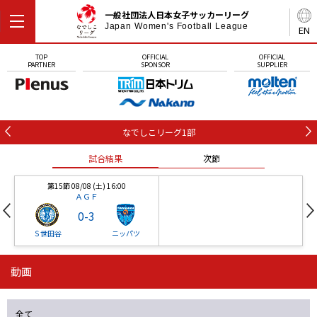
一般社団法人日本女子サッカーリーグ
Japan Women's Football League
EN
TOP
OFFICIAL
OFFICIAL
PARTNER
SPONSOR
SUPPLIER
なでしこリーグ1部
試合結果
次節
第15節 08/08 (土) 16:00
ＡＧＦ
0
-
3
Ｓ世田谷
ニッパツ
動画
第16節 09/05 (土) 15:00
第16節 09/05 (土) 15:00
試合結果
次節
ニッパツ
石人の星
-
-
全て