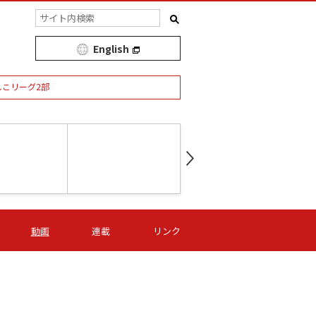
English
しこリーグ2部
第16節 09/05 (土) 15:00
第
ニッパツ
-
ニッパツ
名古屋
/06 (日) 15:00
第16節 09/06 (日) 15:00
第16節 09/05 (土) 15:00
第
動画
連載
リンク
オリプリ
津山
ニッパツ
-
-
-
Ｓ日体大
湯郷ベル
オルカ
ニッパツ
名古屋