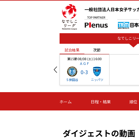
一般社団法人日本女子サッ
TOP
PARTNER
なでしこリー
試合結果
次節
00
第15節 08/08 (土) 16:00
ＡＧＦ
0
-
3
ベル
Ｓ世田谷
ニッパツ
試合結果
次節
00
第16節 09/06 (日) 15:00
第16節 09/05 (土) 15:00
第16節 09/05 (
ホーム
日程・結果
順位
津山
ニッパツ
石人の
-
-
-
体大
湯郷ベル
オルカ
ニッパツ
名古屋
静岡
ダイジェストの動画