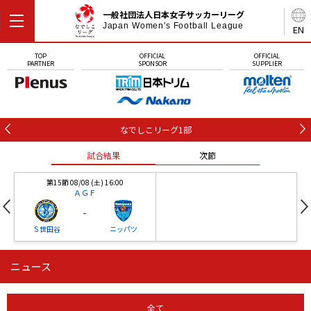
一般社団法人日本女子サッカーリーグ
Japan Women's Football League
EN
TOP
OFFICIAL
OFFICIAL
PARTNER
SPONSOR
SUPPLIER
なでしこリーグ1部
試合結果
次節
第15節 08/08 (土) 16:00
ＡＧＦ
-
Ｓ世田谷
ニッパツ
ニュース
第16節 09/05 (土) 15:00
第16節 09/05 (土) 15:00
試合結果
次節
ニッパツ
石人の星
-
-
全て