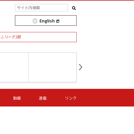
English
しこリーグ2部
第16節 09/05 (土) 15:00
第
ニッパツ
-
ニッパツ
名古屋
/06 (日) 15:00
第16節 09/06 (日) 15:00
第16節 09/05 (土) 15:00
第
動画
連載
リンク
オリプリ
津山
ニッパツ
-
-
-
Ｓ日体大
湯郷ベル
オルカ
ニッパツ
名古屋