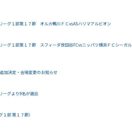
こリーグ１部第１７節 オルカ鴨川ＦＣvsASハリマアルビオン
こリーグ１部第１７節 スフィーダ世田谷FCvsニッパツ横浜ＦＣシーガル
日程追加決定・会場変更のお知らせ
こリーグより9名が選出
グ１部 第１７節）