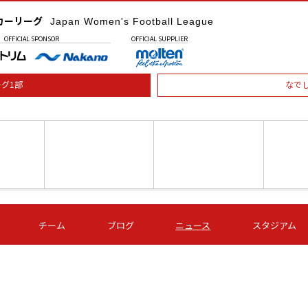
カーリーグ
Japan Women's Football League
OFFICIAL
SPONSOR
OFFICIAL
SUPPLIER
グ1部
なで
土) 15:00
第16節 09/05 (土) 16:00
第16節 09/05 (土) 17:00
第16節 09
チーム
ブログ
ニュース
スタジアム
星
ＡＧＦ
いちご
-
-
愛媛Ｌ
Ｓ世田谷
伊賀ＦＣ
ヴィアマ
Ａハリマ
Ｖ市原Ｌ