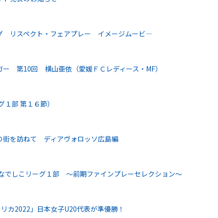
グ リスペクト・フェアプレー イメージムービ―
ー 第10回 横山亜依（愛媛ＦＣレディース・MF）
グ１部 第１６節）
の街を訪ねて ディアヴォロッソ広島編
スなでしこリーグ１部 ～前期ファインプレーセレクション～
スタリカ2022」日本女子U20代表が準優勝！