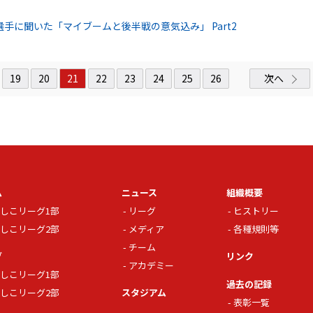
手に聞いた「マイブームと後半戦の意気込み」 Part2
19
20
21
22
23
24
25
26
次へ
ム
ニュース
組織概要
しこリーグ1部
リーグ
ヒストリー
しこリーグ2部
メディア
各種規則等
チーム
グ
リンク
アカデミー
しこリーグ1部
過去の記録
しこリーグ2部
スタジアム
表彰一覧