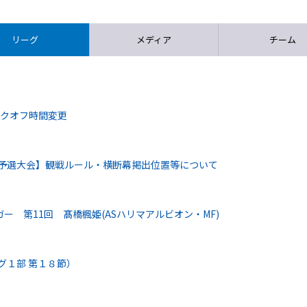
リーグ
メディア
チーム
ックオフ時間変更
戦予選大会】観戦ルール・横断幕掲出位置等について
 第11回 髙橋楓姫(ASハリマアルビオン・MF)
グ１部 第１８節）