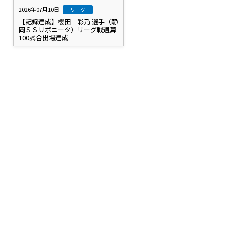
2026年07月10日
リーグ
【記録達成】櫻田 彩乃 選手（静
岡ＳＳＵボニータ）リーグ戦通算
100試合出場達成