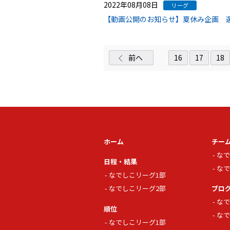
2022年08月08日
リーグ
【動画公開のお知らせ】夏休み企画 選
前へ
16
17
18
ホーム
チー
なで
日程・結果
なで
なでしこリーグ1部
なでしこリーグ2部
ブロ
なで
順位
なで
なでしこリーグ1部