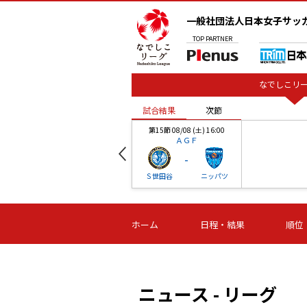
一般社団法人日本女子サッ
TOP
PARTNER
なでしこリー
試合結果
次節
00
第15節 08/08 (土) 16:00
ＡＧＦ
-
ベル
Ｓ世田谷
ニッパツ
試合結果
次節
00
第16節 09/06 (日) 15:00
第16節 09/05 (土) 15:00
第16節 09/05 (
ホーム
日程・結果
順位
津山
ニッパツ
石人の
-
-
-
体大
湯郷ベル
オルカ
ニッパツ
名古屋
静岡
ニュース - リーグ