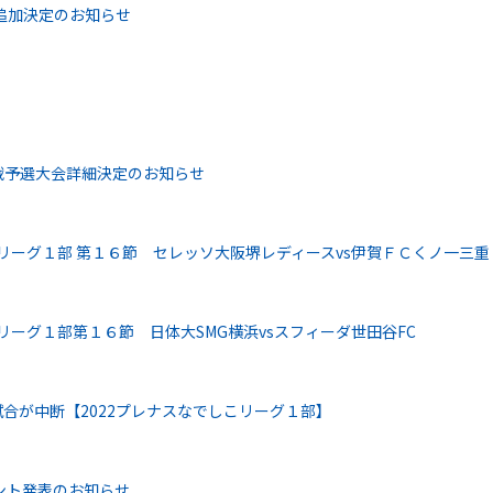
程追加決定のお知らせ
替戦予選大会詳細決定のお知らせ
こリーグ１部 第１６節 セレッソ大阪堺レディースvs伊賀ＦＣくノ一三重
リーグ１部第１６節 日体大SMG横浜vsスフィーダ世田谷FC
試合が中断【2022プレナスなでしこリーグ１部】
ント発表のお知らせ