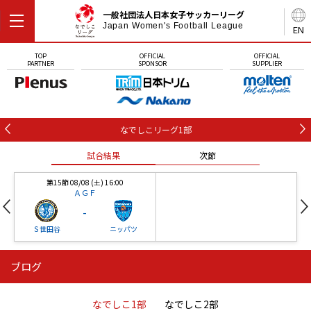
一般社団法人日本女子サッカーリーグ
Japan Women's Football League
EN
TOP
OFFICIAL
OFFICIAL
PARTNER
SPONSOR
SUPPLIER
なでしこリーグ1部
試合結果
次節
第15節 08/08 (土) 16:00
ＡＧＦ
-
Ｓ世田谷
ニッパツ
ブログ
第16節 09/05 (土) 15:00
第16節 09/05 (土) 15:00
試合結果
次節
ニッパツ
石人の星
-
-
なでしこ1部
なでしこ2部