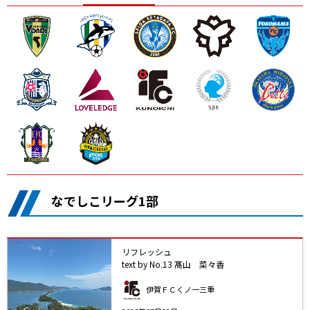
ニッパツ
名古屋
静岡
愛媛Ｌ
なでしこリーグ1部
リフレッシュ
text by No.13 髙山 菜々香
伊賀ＦＣくノ一三重