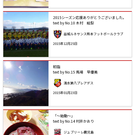
2015シーズン応援ありがとうございました。
text by No.10 木村 絵梨
益城ルネサンス熊本フットボールクラブ
2015年12月25日
初詣
text by No.15 馬場 早優美
清水第八プレアデス
2015年01月23日
「～始動～」
text by No.14 村井かおり
ジュ ブリーレ鹿児島