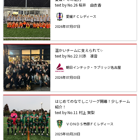
text by No.26 桜井 由衣香
愛媛ＦＣレディース
2026年07月07日
温かいチームに支えられて✨️
text by No.22 川添 凛音
朝日インテック・ラブリッジ名古屋
2026年07月03日
はじめてのなでしこリーグ開幕！少しチーム
紹介！
text by No.11 村上 賀梨
ＶＯＮＤＳ市原ＦＣレディース
2025年03月20日