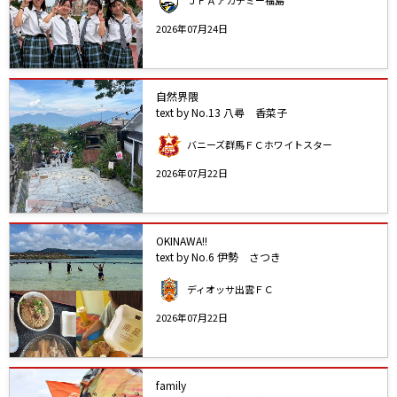
2026年07月24日
自然界隈
text by No.13 八尋 香菜子
バニーズ群馬ＦＣホワイトスター
2026年07月22日
OKINAWA!!
text by No.6 伊勢 さつき
ディオッサ出雲ＦＣ
2026年07月22日
family