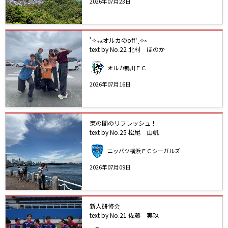
2026年07月23日
˚✧₊⁎オルカのoff⁺˳✧༚
text by No.22 北村 ほのか
オルカ鴨川ＦＣ
2026年07月16日
束の間のリフレッシュ！
text by No.25 松尾 由帆
ニッパツ横浜ＦＣシーガルズ
2026年07月09日
新人研修会
text by No.21 佐藤 実玖