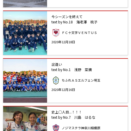
今シーズンを終えて
text by No.18 海老澤 桃子
ＦＣ十文字ＶＥＮＴＵＳ
2020年12月18日
出逢い
text by No.1 浅野 菜摘
ちふれＡＳエルフェン埼玉
2020年12月16日
史上◯人目...！！！
text by No.7 川島 はるな
ノジマステラ神奈川相模原