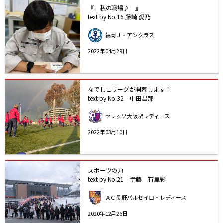
『 私の職場♪ 』
text by No.16 藤崎 愛乃
福岡Ｊ・アンクラス
2022年04月29日
なでしこリーグが開幕します！
text by No.32 中田昌那
セレッソ大阪堺レディース
2022年03月10日
スポーツの力
text by No.21 伊藤 有里彩
ＡＣ長野パルセイロ・レディース
2020年12月26日