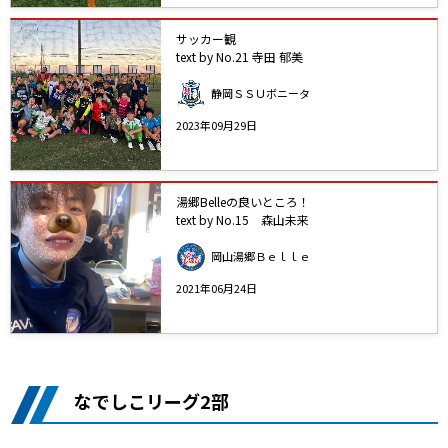
サッカー観
text by No.21 寺田 郁美
静岡ＳＳＵボニータ
2023年09月29日
湯郷Belleの良いところ！
text by No.15 森山未来
岡山湯郷Ｂｅｌｌｅ
2021年06月24日
なでしこリーグ2部