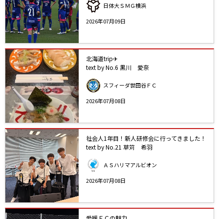
日体大ＳＭＧ横浜
2026年07月09日
北海道trip✈
text by No.6 黒川 愛奈
スフィーダ世田谷ＦＣ
2026年07月08日
社会人1年目！新人研修会に行ってきました！
text by No.21 草苅 希羽
ＡＳハリマアルビオン
2026年07月08日
愛媛ＦＣの魅力