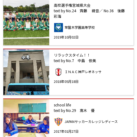
高校選手権宮城県大会
text by No.24 齊藤 綾音／ No.36 後藤
彩海
常盤木学園高等学校
2019年10月02日
リラックスタイム！！
text by No.7 中島 依美
ＩＮＡＣ神戸レオネッサ
2018年05月18日
school life
text by No.29 髙木 優
JAPANサッカーカレッジレディース
2017年01月27日