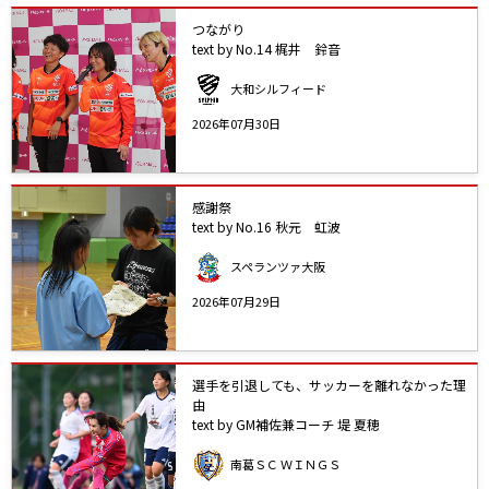
つながり
text by No.14 梶井 鈴音
大和シルフィード
2026年07月30日
感謝祭
text by No.16 秋元 虹波
スペランツァ大阪
2026年07月29日
選手を引退しても、サッカーを離れなかった理
由
text by GM補佐兼コーチ 堤 夏穂
南葛ＳＣ ＷＩＮＧＳ