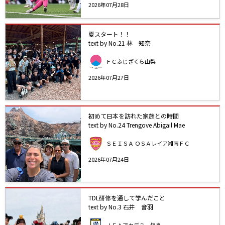
2026年07月28日
夏スタート！！
text by No.21 林 知奈
ＦＣふじざくら山梨
2026年07月27日
初めて日本を訪れた家族との時間
text by No.24 Trengove Abigail Mae
ＳＥＩＳＡ ＯＳＡレイア湘南ＦＣ
2026年07月24日
TDL研修を通して学んだこと
text by No.3 石井 音羽
ＪＦＡアカデミー福島