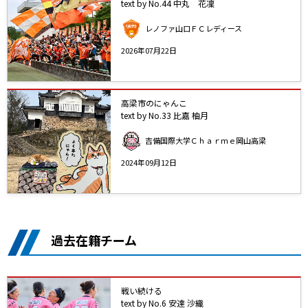
text by No.44 中丸 花凜
レノファ山口ＦＣレディース
2026年07月22日
高梁市のにゃんこ
text by No.33 比嘉 柚月
吉備国際大学Ｃｈａｒｍｅ岡山高梁
2024年09月12日
過去在籍チーム
戦い続ける
text by No.6 安達 沙織