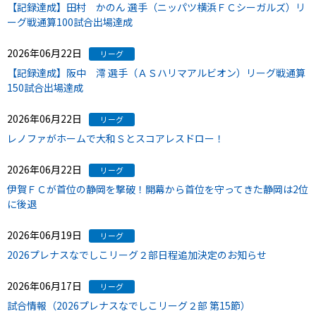
【記録達成】田村 かのん 選手（ニッパツ横浜ＦＣシーガルズ）リ
ーグ戦通算100試合出場達成
2026年06月22日
リーグ
【記録達成】阪中 澪 選手（ＡＳハリマアルビオン）リーグ戦通算
150試合出場達成
2026年06月22日
リーグ
レノファがホームで大和Ｓとスコアレスドロー！
2026年06月22日
リーグ
伊賀ＦＣが首位の静岡を撃破！開幕から首位を守ってきた静岡は2位
に後退
2026年06月19日
リーグ
2026プレナスなでしこリーグ２部日程追加決定のお知らせ
2026年06月17日
リーグ
試合情報（2026プレナスなでしこリーグ２部 第15節）