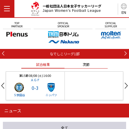
一般社団法人日本女子サッカーリーグ
Japan Women's Football League
EN
TOP
OFFICIAL
OFFICIAL
PARTNER
SPONSOR
SUPPLIER
なでしこリーグ1部
試合結果
次節
第15節 08/08 (土) 16:00
ＡＧＦ
0
-
3
Ｓ世田谷
ニッパツ
ニュース
第16節 09/05 (土) 15:00
第16節 09/05 (土) 15:00
試合結果
次節
ニッパツ
石人の星
-
-
全て