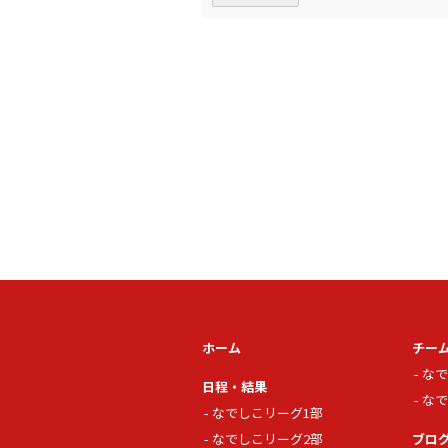
ホーム
チー
なで
日程・結果
なで
なでしこリーグ1部
なでしこリーグ2部
ブロ