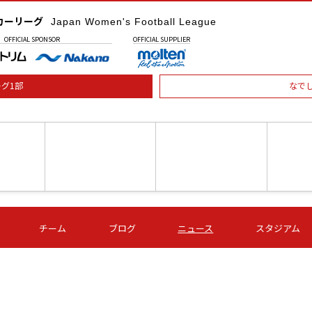
カーリーグ
Japan Women's Football League
OFFICIAL
SPONSOR
OFFICIAL
SUPPLIER
グ1部
なで
土) 15:00
第16節 09/05 (土) 16:00
第16節 09/05 (土) 17:00
第16節 09
チーム
ブログ
ニュース
スタジアム
星
ＡＧＦ
いちご
-
-
愛媛Ｌ
Ｓ世田谷
伊賀ＦＣ
ヴィアマ
Ａハリマ
Ｖ市原Ｌ