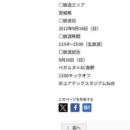
○放送エリア
宮城県
○放送日
2012年9月16日（日）
○放送時間
12:54～15:00［生放送］
○放送試合
9月16日（日）
ベガルタ×AC長野
13:00キックオフ
＠ユアテックスタジアム仙台
このページを共有する
前へ