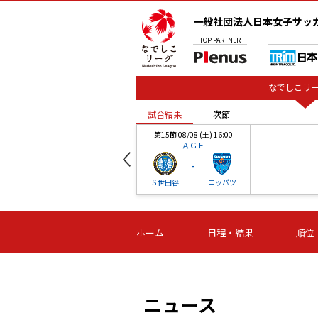
一般社団法人日本女子サッ
TOP
PARTNER
なでしこリー
試合結果
次節
00
第15節 08/08 (土) 16:00
ＡＧＦ
-
ベル
Ｓ世田谷
ニッパツ
試合結果
次節
00
第16節 09/06 (日) 15:00
第16節 09/05 (土) 15:00
第16節 09/05 (
ホーム
日程・結果
順位
津山
ニッパツ
石人の
-
-
-
体大
湯郷ベル
オルカ
ニッパツ
名古屋
静岡
ニュース