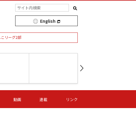
English
しこリーグ2部
第16節 09/05 (土) 15:00
第
ニッパツ
-
ニッパツ
名古屋
/06 (日) 15:00
第16節 09/06 (日) 15:00
第16節 09/05 (土) 15:00
第
動画
連載
リンク
オリプリ
津山
ニッパツ
-
-
-
Ｓ日体大
湯郷ベル
オルカ
ニッパツ
名古屋