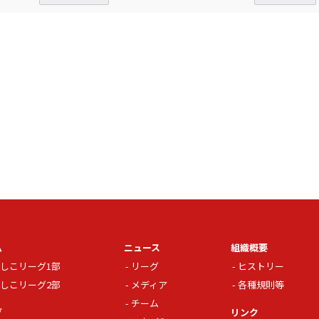
ム
ニュース
組織概要
しこリーグ1部
リーグ
ヒストリー
しこリーグ2部
メディア
各種規則等
チーム
グ
リンク