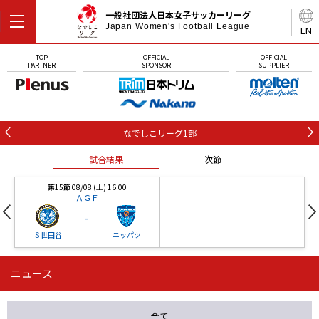
一般社団法人日本女子サッカーリーグ
Japan Women's Football League
EN
TOP
OFFICIAL
OFFICIAL
PARTNER
SPONSOR
SUPPLIER
なでしこリーグ1部
試合結果
次節
第15節 08/08 (土) 16:00
ＡＧＦ
-
Ｓ世田谷
ニッパツ
ニュース
第16節 09/05 (土) 15:00
第16節 09/05 (土) 15:00
試合結果
次節
ニッパツ
石人の星
-
-
全て