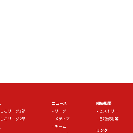
ム
ニュース
組織概要
しこリーグ1部
リーグ
ヒストリー
しこリーグ2部
メディア
各種規則等
チーム
グ
リンク