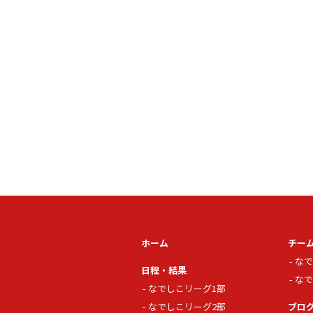
ホーム
チー
なで
日程・結果
なで
なでしこリーグ1部
なでしこリーグ2部
ブロ