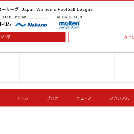
カーリーグ
Japan Women's Football League
OFFICIAL
SPONSOR
OFFICIAL
SUPPLIER
グ1部
なで
土) 15:00
第16節 09/05 (土) 16:00
第16節 09/05 (土) 17:00
第16節 09
チーム
ブログ
ニュース
スタジアム
星
ＡＧＦ
いちご
-
-
愛媛Ｌ
Ｓ世田谷
伊賀ＦＣ
ヴィアマ
Ａハリマ
Ｖ市原Ｌ