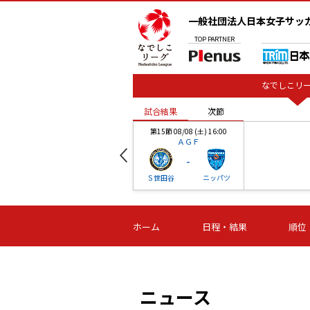
一般社団法人日本女子サッ
TOP
PARTNER
なでしこリー
試合結果
次節
00
第15節 08/08 (土) 16:00
ＡＧＦ
-
ベル
Ｓ世田谷
ニッパツ
試合結果
次節
00
第16節 09/06 (日) 15:00
第16節 09/05 (土) 15:00
第16節 09/05 (
ホーム
日程・結果
順位
津山
ニッパツ
石人の
-
-
-
体大
湯郷ベル
オルカ
ニッパツ
名古屋
静岡
ニュース