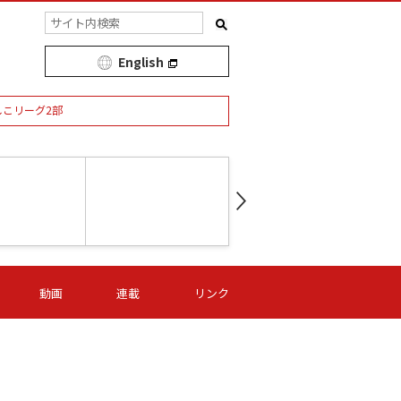
English
しこリーグ2部
第16節 09/05 (土) 15:00
第
ニッパツ
-
ニッパツ
名古屋
/06 (日) 15:00
第16節 09/06 (日) 15:00
第16節 09/05 (土) 15:00
第
動画
連載
リンク
オリプリ
津山
ニッパツ
-
-
-
Ｓ日体大
湯郷ベル
オルカ
ニッパツ
名古屋