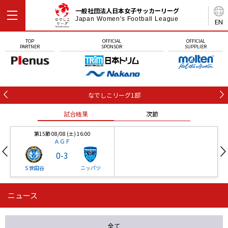
一般社団法人日本女子サッカーリーグ
Japan Women's Football League
EN
TOP
OFFICIAL
OFFICIAL
PARTNER
SPONSOR
SUPPLIER
なでしこリーグ1部
試合結果
次節
第15節 08/08 (土) 16:00
ＡＧＦ
0
-
3
Ｓ世田谷
ニッパツ
ニュース
第16節 09/05 (土) 15:00
第16節 09/05 (土) 15:00
試合結果
次節
ニッパツ
石人の星
-
-
全て