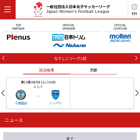
一般社団法人日本女子サッカーリーグ
Japan Women's Football League
EN
TOP
OFFICIAL
OFFICIAL
PARTNER
SPONSOR
SUPPLIER
なでしこリーグ1部
試合結果
次節
第15節 08/08 (土) 16:00
ＡＧＦ
-
Ｓ世田谷
ニッパツ
ニュース
第16節 09/05 (土) 15:00
第16節 09/05 (土) 15:00
試合結果
次節
ニッパツ
石人の星
-
-
全て