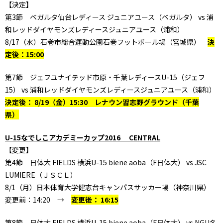
【決定】
第3節 ベガルタ仙台レディース ジュニアユース（ベガルタ） vs 浦
和レッドダイヤモンズレディースジュニアユース（浦和）
8/17（水）石巻市総合運動公園石巻フットボール場（宮城県）
決
定後：15:00
第7節 ジェフユナイテッド市原・千葉レディースU-15（ジェフ
15） vs 浦和レッドダイヤモンズレディースジュニアユース（浦和）
決定後： 8/19（金）15:30 レナウン習志野グラウンド（千葉
県）
U-15なでしこアカデミーカップ2016 CENTRAL
【変更】
第4節 日体大 FIELDS 横浜U-15 biene aoba（F日体大） vs JSC
LUMIERE（ＪＳＣＬ）
8/1（月）日本体育大学健志台キャンパスサッカー場（神奈川県）
変更前：14:20 →
変更後： 16:15
第8節 日体大 FIELDS 横浜U-15 biene aoba（F日体大） vs NGU名