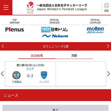
一般社団法人日本女子サッカーリーグ
Japan Women's Football League
EN
TOP
OFFICIAL
OFFICIAL
PARTNER
SPONSOR
SUPPLIER
なでしこリーグ1部
試合結果
次節
第15節 08/08 (土) 16:00
ＡＧＦ
0
-
3
Ｓ世田谷
ニッパツ
ニュース
第16節 09/05 (土) 15:00
第16節 09/05 (土) 15:00
試合結果
次節
ニッパツ
石人の星
-
-
全て