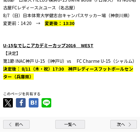
古屋FCレディースJr.ユース（名古屋）
8/7（日）日本体育大学健志台キャンパスサッカー場（神奈川県）
変更前：14:20 →
変更後： 13:30
U-15なでしこアカデミーカップ2016 WEST
【決定】
第1節 INAC神戸 U-15（I神戸U）vs FC Charme U-15（シャルム）
決定後： 8/11（木・祝）17:30 神戸レディースフットボールセン
ター（兵庫県）
このページを共有する
前へ
一覧へ
次へ