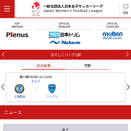
一般社団法人日本女子サッカーリーグ
Japan Women's Football League
EN
TOP
OFFICIAL
OFFICIAL
PARTNER
SPONSOR
SUPPLIER
なでしこリーグ1部
試合結果
次節
第15節 08/08 (土) 16:00
ＡＧＦ
-
Ｓ世田谷
ニッパツ
ニュース
第16節 09/05 (土) 15:00
第16節 09/05 (土) 15:00
試合結果
次節
ニッパツ
石人の星
-
-
全て