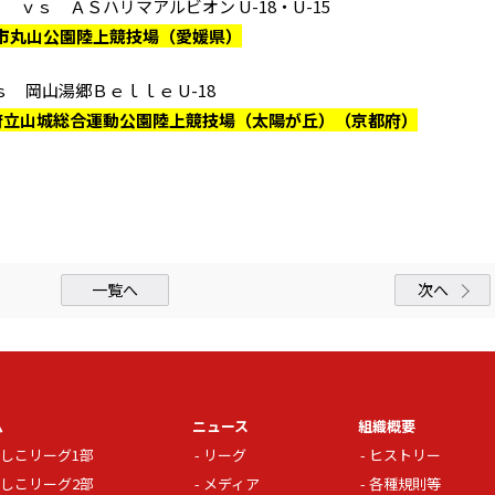
 ｖｓ ＡＳハリマアルビオン U-18・U-15
和島市丸山公園陸上競技場（愛媛県）
ｓ 岡山湯郷Ｂｅｌｌｅ U-18
京都府立山城総合運動公園陸上競技場（太陽が丘）（京都府）
一覧へ
次へ
ム
ニュース
組織概要
しこリーグ1部
リーグ
ヒストリー
しこリーグ2部
メディア
各種規則等