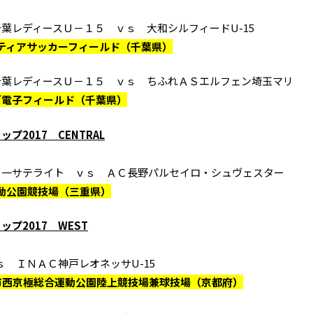
葉レディースＵ－１５ ｖｓ 大和シルフィードU-15
ロンティアサッカーフィールド（千葉県）
千葉レディースＵ－１５ ｖｓ ちふれＡＳエルフェン埼玉マリ
クダ電子フィールド（千葉県）
プ2017 CENTRAL
ノ一サテライト ｖｓ ＡＣ長野パルセイロ・シュヴェスター
運動公園競技場（三重県）
ップ2017 WEST
ｖｓ ＩＮＡＣ神戸レオネッサU-15
京都市西京極総合運動公園陸上競技場兼球技場（京都府）