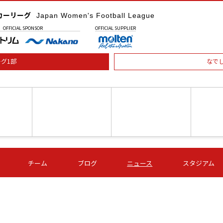
カーリーグ
Japan Women's Football League
OFFICIAL
SPONSOR
OFFICIAL
SUPPLIER
グ1部
なで
土) 15:00
第16節 09/05 (土) 16:00
第16節 09/05 (土) 17:00
第16節 09
チーム
ブログ
ニュース
スタジアム
星
ＡＧＦ
いちご
-
-
愛媛Ｌ
Ｓ世田谷
伊賀ＦＣ
ヴィアマ
Ａハリマ
Ｖ市原Ｌ