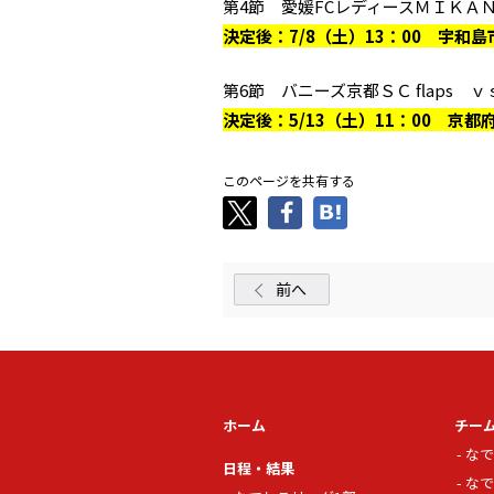
第4節 愛媛FCレディースＭＩＫＡＮ
決定後：7/8（土）13：00 宇
第6節 バニーズ京都ＳＣ flaps ｖ
決定後：5/13（土）11：00 
このページを共有する
前へ
ホーム
チー
なで
日程・結果
なで