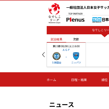
一般社団法人日本女子サッ
TOP
PARTNER
なでしこリー
試合結果
次節
00
第15節 08/08 (土) 16:00
ＡＧＦ
-
ベル
Ｓ世田谷
ニッパツ
試合結果
次節
00
第16節 09/06 (日) 15:00
第16節 09/05 (土) 15:00
第16節 09/05 (
ホーム
日程・結果
順位
津山
ニッパツ
石人の
-
-
-
体大
湯郷ベル
オルカ
ニッパツ
名古屋
静岡
ニュース