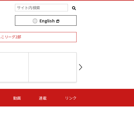
English
しこリーグ2部
第16節 09/05 (土) 15:00
第
ニッパツ
-
ニッパツ
名古屋
/06 (日) 15:00
第16節 09/06 (日) 15:00
第16節 09/05 (土) 15:00
第
動画
連載
リンク
オリプリ
津山
ニッパツ
-
-
-
Ｓ日体大
湯郷ベル
オルカ
ニッパツ
名古屋