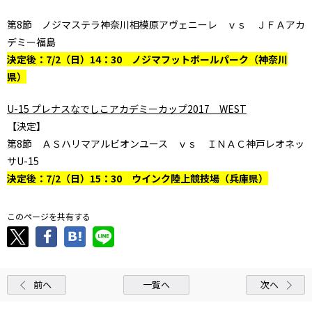
第8節 ノジマステラ神奈川相模原アヴェニーレ ｖｓ ＪＦＡアカ
デミー福島
決定後：7/2（日）14：30 ノジマフットボールパーク（神奈川
県）
U-15 プレナスなでしこアカデミーカップ2017 WEST
【決定】
第8節 ＡＳハリマアルビオンユース ｖｓ ＩＮＡＣ神戸レオネッ
サU-15
決定後：7/2（日）15：30 ウインク陸上競技場（兵庫県）
このページを共有する
前へ
一覧へ
次へ