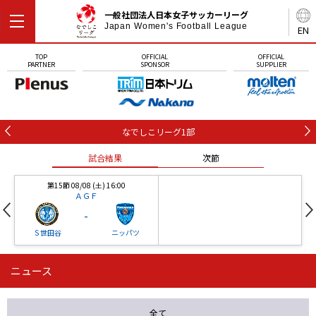
一般社団法人日本女子サッカーリーグ
Japan Women's Football League
EN
TOP
OFFICIAL
OFFICIAL
PARTNER
SPONSOR
SUPPLIER
なでしこリーグ1部
試合結果
次節
第15節 08/08 (土) 16:00
ＡＧＦ
-
Ｓ世田谷
ニッパツ
ニュース
第16節 09/05 (土) 15:00
第16節 09/05 (土) 15:00
試合結果
次節
ニッパツ
石人の星
-
-
全て