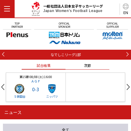
一般社団法人日本女子サッカーリーグ
Japan Women's Football League
EN
TOP
OFFICIAL
OFFICIAL
PARTNER
SPONSOR
SUPPLIER
なでしこリーグ1部
試合結果
次節
第15節 08/08 (土) 16:00
ＡＧＦ
0
-
3
Ｓ世田谷
ニッパツ
ニュース
第16節 09/05 (土) 15:00
第16節 09/05 (土) 15:00
試合結果
次節
ニッパツ
石人の星
-
-
全て