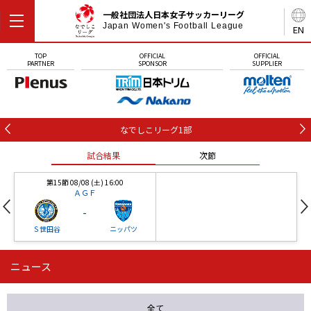
一般社団法人日本女子サッカーリーグ
Japan Women's Football League
EN
TOP
OFFICIAL
OFFICIAL
PARTNER
SPONSOR
SUPPLIER
なでしこリーグ1部
試合結果
次節
第15節 08/08 (土) 16:00
ＡＧＦ
-
Ｓ世田谷
ニッパツ
ニュース
第16節 09/05 (土) 15:00
第16節 09/05 (土) 15:00
試合結果
次節
ニッパツ
石人の星
-
-
全て