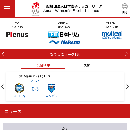
一般社団法人日本女子サッカーリーグ
Japan Women's Football League
EN
TOP
OFFICIAL
OFFICIAL
PARTNER
SPONSOR
SUPPLIER
なでしこリーグ1部
試合結果
次節
第15節 08/08 (土) 16:00
ＡＧＦ
0
-
3
Ｓ世田谷
ニッパツ
ニュース
第16節 09/05 (土) 15:00
第16節 09/05 (土) 15:00
試合結果
次節
ニッパツ
石人の星
-
-
全て