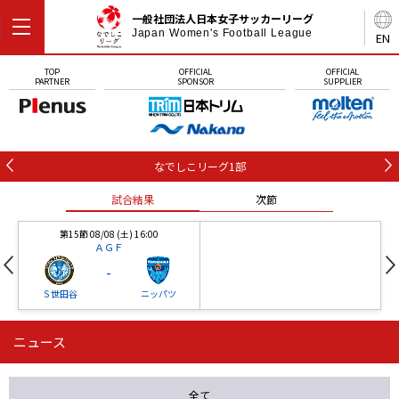
一般社団法人日本女子サッカーリーグ
Japan Women's Football League
EN
TOP
OFFICIAL
OFFICIAL
PARTNER
SPONSOR
SUPPLIER
なでしこリーグ1部
試合結果
次節
第15節 08/08 (土) 16:00
ＡＧＦ
-
Ｓ世田谷
ニッパツ
ニュース
第16節 09/05 (土) 15:00
第16節 09/05 (土) 15:00
試合結果
次節
ニッパツ
石人の星
-
-
全て