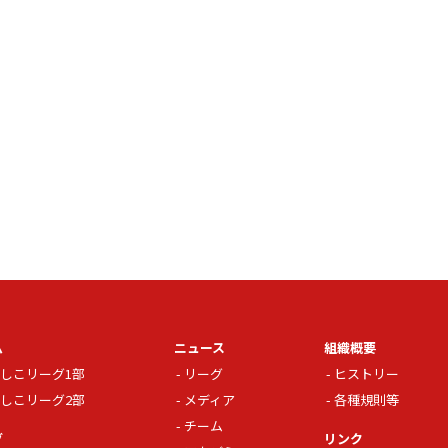
ム
ニュース
組織概要
しこリーグ1部
リーグ
ヒストリー
しこリーグ2部
メディア
各種規則等
チーム
グ
リンク