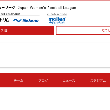
カーリーグ
Japan Women's Football League
OFFICIAL
SPONSOR
OFFICIAL
SUPPLIER
グ1部
なで
土) 15:00
第16節 09/05 (土) 16:00
第16節 09/05 (土) 17:00
第16節 09
チーム
ブログ
ニュース
スタジアム
星
ＡＧＦ
いちご
-
-
愛媛Ｌ
Ｓ世田谷
伊賀ＦＣ
ヴィアマ
Ａハリマ
Ｖ市原Ｌ