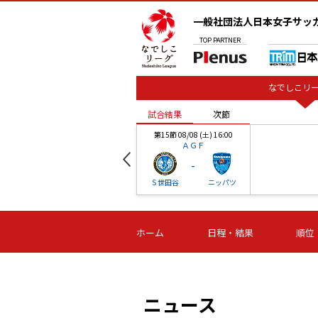
一般社団法人日本女子サッ
TOP
PARTNER
なでしこリー
試合結果
次節
00
第15節 08/08 (土) 16:00
ＡＧＦ
-
ベル
Ｓ世田谷
ニッパツ
試合結果
次節
00
第16節 09/06 (日) 15:00
第16節 09/05 (土) 15:00
第16節 09/05 (
ホーム
日程・結果
順位
津山
ニッパツ
石人の
-
-
-
体大
湯郷ベル
オルカ
ニッパツ
名古屋
静岡
ニュース