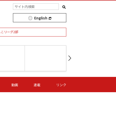
English
しこリーグ2部
第16節 09/05 (土) 15:00
第
ニッパツ
-
ニッパツ
名古屋
/06 (日) 15:00
第16節 09/06 (日) 15:00
第16節 09/05 (土) 15:00
第
動画
連載
リンク
オリプリ
津山
ニッパツ
-
-
-
Ｓ日体大
湯郷ベル
オルカ
ニッパツ
名古屋