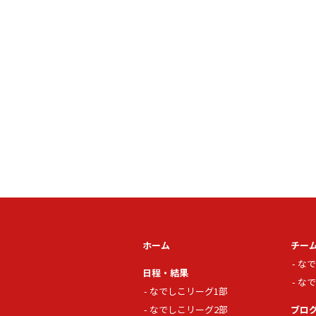
ホーム
チー
なで
日程・結果
なで
なでしこリーグ1部
なでしこリーグ2部
ブロ