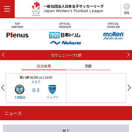
一般社団法人日本女子サッカーリーグ
Japan Women's Football League
EN
TOP
OFFICIAL
OFFICIAL
PARTNER
SPONSOR
SUPPLIER
なでしこリーグ1部
試合結果
次節
第15節 08/08 (土) 16:00
ＡＧＦ
0
-
3
Ｓ世田谷
ニッパツ
ニュース
第16節 09/05 (土) 15:00
第16節 09/05 (土) 15:00
試合結果
次節
ニッパツ
石人の星
-
-
全て