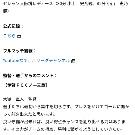
セレッソ大阪堺レディース（80分 小山 史乃観、82分 小山 史乃
観）
公式記録：
こちら
フルマッチ観戦：
Youtubeなでしこリーグチャンネル
監督・選手からのコメント：
【伊賀ＦＣくノ一三重】
大嶽 直人 監督
選手たちは最初から集中を切らさず、プレスをかけてゴールに向か
って前進出来たと思います。
良い守備が出来れば、良い得点チャンスを創り出せる力はありま
す。その力がチームの得点、勝利に繋がるようにしていきたい。