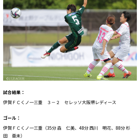
試合結果：
伊賀ＦＣくノ一三重 ３－２ セレッソ大阪堺レディース
ゴール：
伊賀ＦＣくノ一三重（35分 森 仁美、48分 西川 明花、88分 杉
田 亜未）