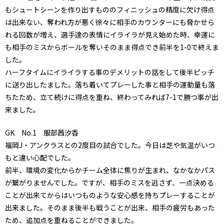
もシュートシーンを作り出すもののフィニッシュの精度に欠け得点
は出来ない、奪われ方が悪く徐々に相手のカウンターにも脅かせら
れる回数が増え、選手達の表情にイライラが見え始めた時、幸運に
も相手のミスからボールを奪いそのまま得点でき前半を1-0で終えま
した。
ハーフタイムにイライラする事のデメリットの話をして後半ピッチ
に送り出したました。落ち着いてプレーした事と相手の運動量も落
ちたため、立て続けに得点を重ね、終わってみれば7-1で勝つ事が出
来ました。
GK No.1 服部茜汐香
福岡J・アンクラスとの2度目の試合でした。今日は芝や気温がいつ
もと違い心配でした。
前半、環境の変化からかチーム全体に焦りが生まれ、なかなかパス
が繋がりませんでした。ですが、相手のミスを逃さず、一点決める
ことが出来てからはいつものような安心感を持ちプレーすることが
出来ました。そのまま後半も戦うことが出来、相手の疲労もあった
ため、追加点を重ねることができました。