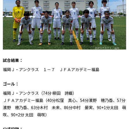
試合結果：
福岡Ｊ・アンクラス １－７ ＪＦＡアカデミー福島
ゴール：
福岡Ｊ・アンクラス（74分
柳田 詩織）
ＪＦＡアカデミー福島（40分松窪 真心、54分濱野 穂乃香、57分
濱野 穂乃香、63分木村 未来、86分中村 晏実、90+1分太田 萌
咲、90+2分 太田 萌咲）