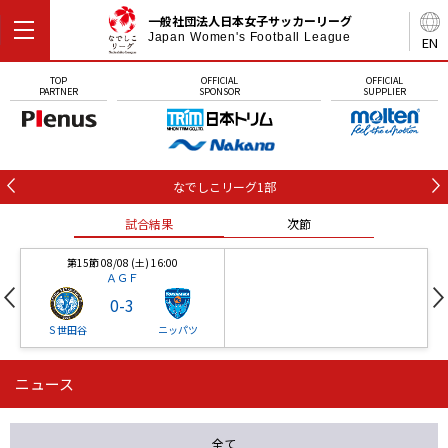
一般社団法人日本女子サッカーリーグ
Japan Women's Football League
EN
TOP
OFFICIAL
OFFICIAL
PARTNER
SPONSOR
SUPPLIER
なでしこリーグ1部
試合結果
次節
第15節 08/08 (土) 16:00
ＡＧＦ
0
-
3
Ｓ世田谷
ニッパツ
ニュース
第16節 09/05 (土) 15:00
第16節 09/05 (土) 15:00
試合結果
次節
ニッパツ
石人の星
-
-
全て