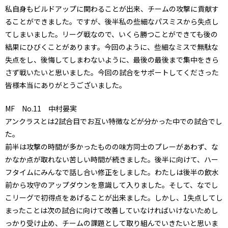
私自身もビルドアップに関わることが出来、チームの攻撃に貢献す
ることができました。ですが、後半私の些細なパスミスから失点し
てしまいました。リーグ戦なので、いくら勝つことができても後の
結果にひびくことがあります。今回のように、些細なミスで無駄な
失点をし、後悔してしまわないように、最後の最後まで集中をきら
さず戦いたいと思いました。今回の試合をサポートしてくださった
皆様本当にありがとうございました。
MF No.11 中村晏実
アンクラスとは2試合目でお互い特徴などが分かった中での試合でし
た。
前半は攻撃の時間が多かったものの味方同士のプレーがあわず、な
かなか点が取れない苦しい時間が続きました。後半に向けて、ハー
フタイムにみんなで話し合い修正をしました。わたしは後半の飲水
前から攻守のアップダウンを意識して入りました。そして、なでし
こリーグで初得点をあげることが出来ました。しかし、1失点してし
まったことは次の試合に向けて改善していなければいけないためし
っかり受け止め、チームの課題として取り組んでいきたいと思いま