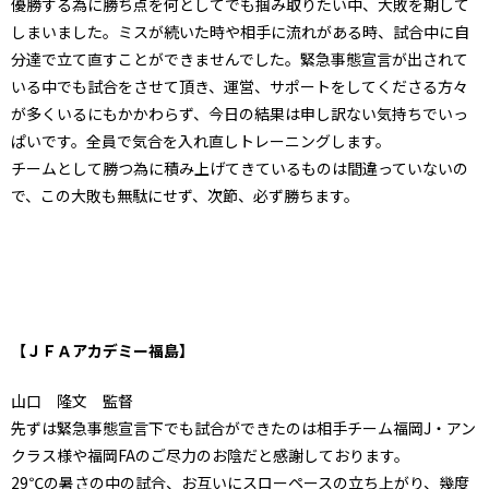
優勝する為に勝ち点を何としてでも掴み取りたい中、大敗を期して
しまいました。ミスが続いた時や相手に流れがある時、試合中に自
分達で立て直すことができませんでした。緊急事態宣言が出されて
いる中でも試合をさせて頂き、運営、サポートをしてくださる方々
が多くいるにもかかわらず、今日の結果は申し訳ない気持ちでいっ
ぱいです。全員で気合を入れ直しトレーニングします。
チームとして勝つ為に積み上げてきているものは間違っていないの
で、この大敗も無駄にせず、次節、必ず勝ちます。
【ＪＦＡアカデミー福島】
山口 隆文 監督
先ずは緊急事態宣言下でも試合ができたのは相手チーム福岡J・アン
クラス様や福岡FAのご尽力のお陰だと感謝しております。
29℃の暑さの中の試合、お互いにスローペースの立ち上がり、幾度