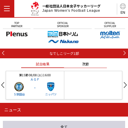
一般社団法人日本女子サッカーリーグ
Japan Women's Football League
EN
TOP
OFFICIAL
OFFICIAL
PARTNER
SPONSOR
SUPPLIER
なでしこリーグ1部
試合結果
次節
第15節 08/08 (土) 16:00
ＡＧＦ
-
Ｓ世田谷
ニッパツ
ニュース
第16節 09/05 (土) 15:00
第16節 09/05 (土) 15:00
試合結果
次節
ニッパツ
石人の星
-
-
全て