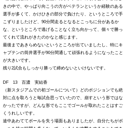
きの中で、やっぱり向こうの方がベテランというか経験のある
選手が多くて、かけひきの部分で負けたり、というところで手
こずりましたけど、90分間走るとなるとこっちに分があるか
な、というところで逃げることなく立ち向かって、個々で勝っ
てくれて流れがきたのかなと感じます。
最後まであきらめないというところが出ていましたし、特にキ
ャプテンの筒井選手が90分間通して頑張れるようになったこと
が大きいです。
残り2試合もしっかり勝って締めないといけないです。
DF 13 百濃 実結香
（新スタジアムでの初ゴールについて）どのポジションでも絶
対に点を取ろうと毎試合思っていたので、崩すという形ではな
かったですが、どんな形でもここでゴールが取れたことはすご
くうれしいです。
途中あわててボールを失う場面もありましたが、自分たちがボ