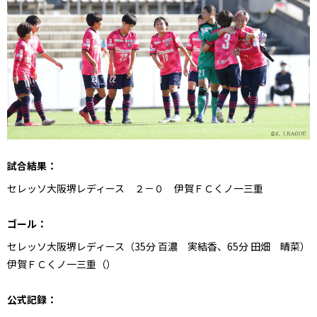
試合結果：
セレッソ大阪堺レディース ２－０ 伊賀ＦＣくノ一三重
ゴール：
セレッソ大阪堺レディース（35分
百濃 実結香、65分
田畑 晴菜）
伊賀ＦＣくノ一三重（）
公式記録：