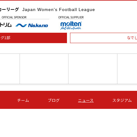
カーリーグ
Japan Women's Football League
OFFICIAL
SPONSOR
OFFICIAL
SUPPLIER
グ1部
なで
土) 15:00
第16節 09/05 (土) 16:00
第16節 09/05 (土) 17:00
第16節 09
チーム
ブログ
ニュース
スタジアム
星
ＡＧＦ
いちご
-
-
愛媛Ｌ
Ｓ世田谷
伊賀ＦＣ
ヴィアマ
Ａハリマ
Ｖ市原Ｌ