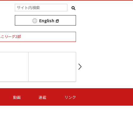
English
しこリーグ2部
第16節 09/05 (土) 15:00
第
ニッパツ
-
ニッパツ
名古屋
/06 (日) 15:00
第16節 09/06 (日) 15:00
第16節 09/05 (土) 15:00
第
動画
連載
リンク
オリプリ
津山
ニッパツ
-
-
-
Ｓ日体大
湯郷ベル
オルカ
ニッパツ
名古屋