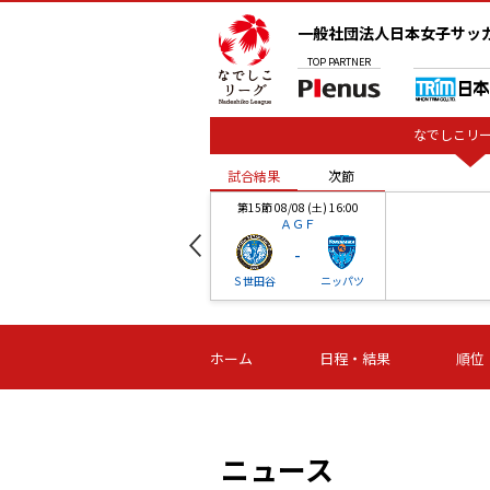
一般社団法人日本女子サッ
TOP
PARTNER
なでしこリー
試合結果
次節
00
第15節 08/08 (土) 16:00
ＡＧＦ
-
ベル
Ｓ世田谷
ニッパツ
試合結果
次節
00
第16節 09/06 (日) 15:00
第16節 09/05 (土) 15:00
第16節 09/05 (
ホーム
日程・結果
順位
津山
ニッパツ
石人の
-
-
-
体大
湯郷ベル
オルカ
ニッパツ
名古屋
静岡
ニュース