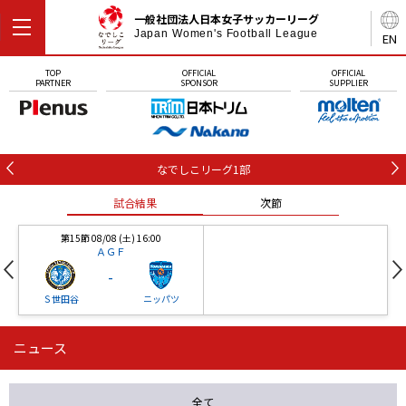
一般社団法人日本女子サッカーリーグ
Japan Women's Football League
EN
TOP
OFFICIAL
OFFICIAL
PARTNER
SPONSOR
SUPPLIER
なでしこリーグ1部
試合結果
次節
第15節 08/08 (土) 16:00
ＡＧＦ
-
Ｓ世田谷
ニッパツ
ニュース
第16節 09/05 (土) 15:00
第16節 09/05 (土) 15:00
試合結果
次節
ニッパツ
石人の星
-
-
全て