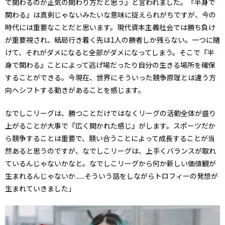
で関わるのが正気の関わり方だと思う』と言われました。『半身で
関わる』は真剣じゃないみたいな意味に捉えられがちですが、今の
時代には重要なことだと思います。現代資本主義社会では勝ち負け
が重要視され、結局行き着く先は1人の勝者しか残らない。一つに賭
けて、それがダメになると全部がダメになってしまう。そこで『半
身で関わる』ことによって逃げ場だったり自分の生きる場所を確保
することができる。今現在、世界にそういった競争原理とは違う方
向へシフトする動きがあることを感じます。
なでしこリーグは、勝つことだけではなくリーグの活動全体が盛り
上がることが大事で『広く開かれた感じ』がします。スポーツだか
ら競争することは重要で、競い合うことによって成長することが当
然あると思うのですが、なでしこリーグは、上手くバランスが取れ
ているんじゃないかなと。なでしこリーグから何か新しい価値観が
生まれるんじゃないか......そういう話をしながらトロフィーの発想が
生まれていきました」