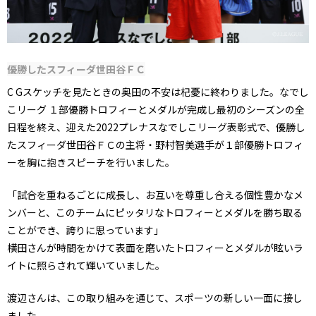
優勝したスフィーダ世田谷ＦＣ
C Gスケッチを見たときの奥田の不安は杞憂に終わりました。なでし
こリーグ １部優勝トロフィーとメダルが完成し最初のシーズンの全
日程を終え、迎えた2022プレナスなでしこリーグ表彰式で、優勝し
たスフィーダ世田谷ＦＣの主将・野村智美選手が１部優勝トロフィ
ーを胸に抱きスピーチを行いました。
「試合を重ねるごとに成長し、お互いを尊重し合える個性豊かなメ
ンバーと、このチームにピッタリなトロフィーとメダルを勝ち取る
ことができ、誇りに思っています」
横田さんが時間をかけて表面を磨いたトロフィーとメダルが眩いラ
イトに照らされて輝いていました。
渡辺さんは、この取り組みを通じて、スポーツの新しい一面に接し
ました。