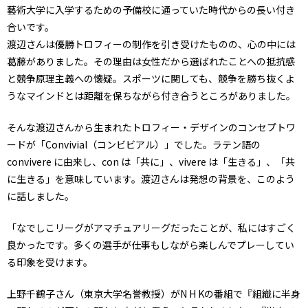
藝術大学に入学するための予備校に通っていた時代からの長い付き
合いです。
渡辺さんは優勝トロフィーの制作を引き受けたものの、心の中には
葛藤がありました。その理由は女性だから選ばれたことへの抵抗感
と競争原理主義への懐疑。スポーツに関しても、競争を勝ち抜くよ
うなマインドとは距離を保ちながら付き合うところがありました。
そんな渡辺さんから生まれたトロフィー・デザインのコンセプトワ
ードが「Convivial（コンビビアル）」でした。ラテン語の
convivere に由来し、con は「共に」、vivere は「生きる」、「共
に生きる」を意味しています。渡辺さんは発想の背景を、このよう
に話しました。
「なでしこリーグがアマチュアリーグだったことが、私にはすごく
良かったです。多くの選手が仕事もしながら楽しんでプレーしてい
る印象を受けます。
上野千鶴子さん（東京大学名誉教授）がN H Kの番組で『組織に半身