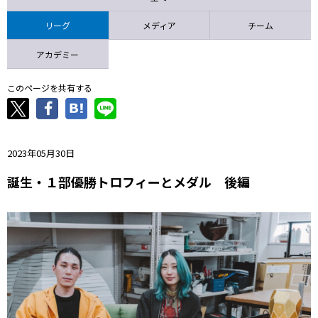
ニッパツ
名古屋
静岡
愛媛Ｌ
リーグ
メディア
チーム
アカデミー
このページを共有する
2023年05月30日
誕生・１部優勝トロフィーとメダル 後編