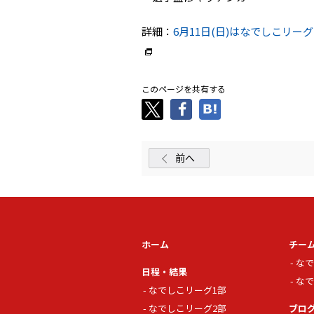
詳細：
6月11日(日)はなでしこリーグ２部
このページを共有する
前へ
ホーム
チー
なで
日程・結果
なで
なでしこリーグ1部
なでしこリーグ2部
ブロ