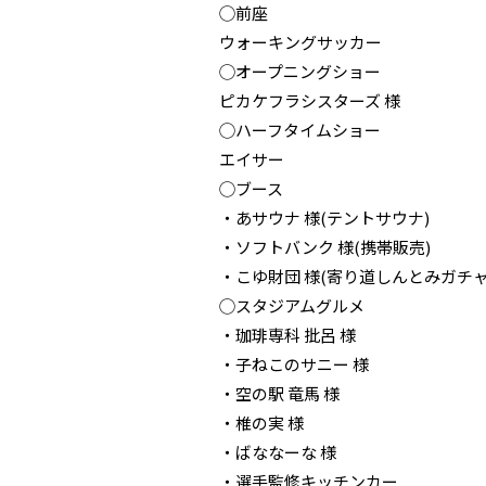
◯前座
ウォーキングサッカー
◯オープニングショー
ピカケフラシスターズ 様
◯ハーフタイムショー
エイサー
◯ブース
・あサウナ 様(テントサウナ)
・ソフトバンク 様(携帯販売)
・こゆ財団 様(寄り道しんとみガチャ
◯スタジアムグルメ
・珈琲専科 批呂 様
・子ねこのサニー 様
・空の駅 竜馬 様
・椎の実 様
・ばななーな 様
・選手監修キッチンカー