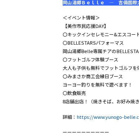
岡山湯郷Ｂｅｌｌｅ ― 吉備国際
＜イベント情報＞
【美作市民応援DAY】
〇キックインセレモニー&エスコー
〇BELLESTARSパフォーマス
岡山湯郷Belle専属チアのBELLE
〇フットゴルフ体験ブース
大人も子供も無料でフットゴルフを
〇みまさか商工会縁日ブース
ヨーヨー釣りを無料で遊べます！
〇飲食販売
8店舗出店！（焼きそば、お好み焼
詳細：
https://www.yunogo-belle
ーーーーーーーーーー