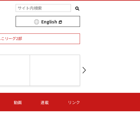
English
しこリーグ2部
第16節 09/05 (土) 15:00
第
ニッパツ
-
ニッパツ
名古屋
/06 (日) 15:00
第16節 09/06 (日) 15:00
第16節 09/05 (土) 15:00
第
動画
連載
リンク
オリプリ
津山
ニッパツ
-
-
-
Ｓ日体大
湯郷ベル
オルカ
ニッパツ
名古屋