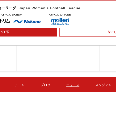
カーリーグ
Japan Women's Football League
OFFICIAL
SPONSOR
OFFICIAL
SUPPLIER
グ1部
なで
土) 15:00
第16節 09/05 (土) 16:00
第16節 09/05 (土) 17:00
第16節 09
チーム
ブログ
ニュース
スタジアム
星
ＡＧＦ
いちご
-
-
愛媛Ｌ
Ｓ世田谷
伊賀ＦＣ
ヴィアマ
Ａハリマ
Ｖ市原Ｌ