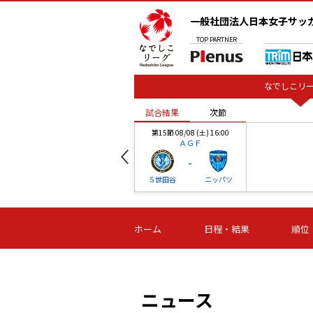
一般社団法人日本女子サッ
TOP
PARTNER
なでしこリー
試合結果
次節
00
第15節 08/08 (土) 16:00
ＡＧＦ
-
ベル
Ｓ世田谷
ニッパツ
試合結果
次節
00
第16節 09/06 (日) 15:00
第16節 09/05 (土) 15:00
第16節 09/05 (
ホーム
日程・結果
順位
津山
ニッパツ
石人の
-
-
-
体大
湯郷ベル
オルカ
ニッパツ
名古屋
静岡
ニュース