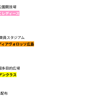
厚別公園競技場
Ｃレディース
PITA東員スタジアム
ディアヴォロッソ広島
浜公園多目的広場
アンクラス
ム配布