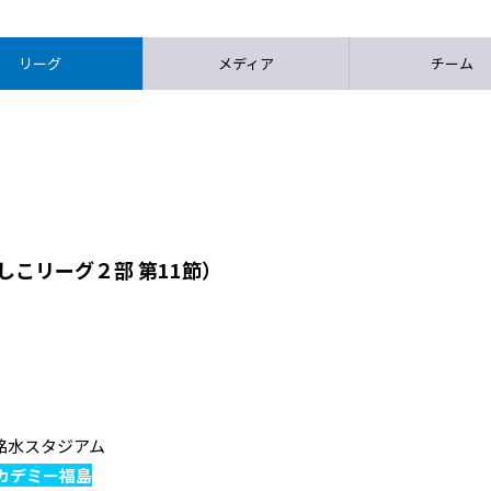
リーグ
メディア
チーム
しこリーグ２部 第11節）
山の銘水スタジアム
カデミー福島