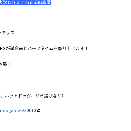
大学Ｃｈａｒｍｅ岡山高梁
トキッズ
STARSが試合前とハーフタイムを盛り上げます！
体験！
き、ホットドッグ、から揚げなど）
.com/game-230610