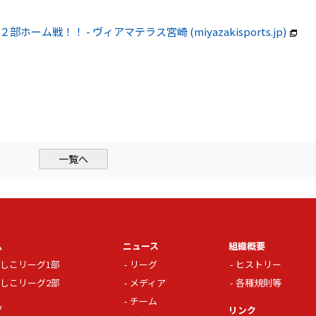
ホーム戦！！ - ヴィアマテラス宮崎 (miyazakisports.jp)
一覧へ
ム
ニュース
組織概要
しこリーグ1部
リーグ
ヒストリー
しこリーグ2部
メディア
各種規則等
チーム
グ
リンク