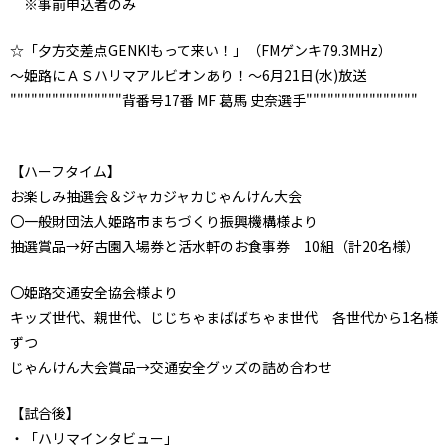
※事前申込者のみ
☆「夕方交差点GENKIもって来い！」（FMゲンキ79.3MHz）
～姫路にＡＳハリマアルビオンあり！～6月21日(水)放送
""""""""""""""""背番号17番 MF 葛馬 史奈選手""""""""""""""""
【ハーフタイム】
お楽しみ抽選会＆ジャカジャカじゃんけん大会
〇一般財団法人姫路市まちづくり振興機構様より
抽選賞品→好古園入場券と活水軒のお食事券 10組（計20名様）
〇姫路交通安全協会様より
キッズ世代、親世代、じじちゃまばばちゃま世代 各世代から1名様
ずつ
じゃんけん大会賞品→交通安全グッズの詰め合わせ
【試合後】
・「ハリマインタビュー」