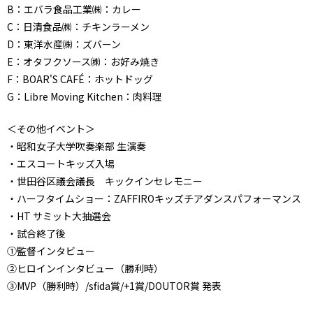
B：エバラ食品工業㈱：カレー
C：日清食品㈱：チキンラーメン
D：東洋水産㈱：ズバーン
E：オタフクソース㈱：お好み焼き
F：BOAR'S CAFÉ：ホットドッグ
G：Libre Moving Kitchen：肉料理
＜その他イベント＞
・昭和女子大学吹奏楽部 生演奏
・エスコートキッズ入場
・世田谷区議会議長 キックインセレモニー
・ハーフタイムショー：ZAFFIROキッズチアダンスパフォーマンス
・HT サミット大抽選会
・試合終了後
①監督インタビュー
②ヒロインインタビュー（勝利時）
③MVP（勝利時）/sfida賞/+1賞/DOUTOR賞 発表