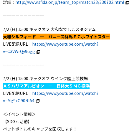
詳細：
http://www.sfida.or.jp/team_top/match23/230702.html
ーーーーーーーーーー
7/2 (日) 15:00 キックオフ 大和なでしこスタジアム
大和シルフィード ー バニーズ群馬ＦＣホワイトスター
LIVE配信URL：
https://www.youtube.com/watch?
v=C3VWrQy9ugg
ーーーーーーーーーー
7/2 (日) 15:00 キックオフ ウインク陸上競技場
ＡＳハリマアルビオン ー 日体大ＳＭＧ横浜
LIVE配信URL：
https://www.youtube.com/watch?
v=Mg9xO90RIA4
＜イベント情報＞
【SDGｓ活動】
ペットボトルのキャップを回収します！