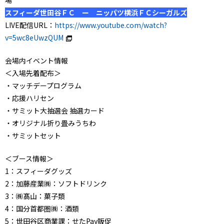
場
スフィーダ世田谷ＦＣ ー ニッパツ横浜ＦＣシーガルズ
LIVE配信URL：
https://www.youtube.com/watch?
v=5wc8eUwzQUM
会場内イベント情報
＜入場先着配布＞
・マッチデープログラム
・応援ハリセン
・サミット大抽選会 抽選カード
・オリジナル折り畳みうちわ
・サミットセット
＜ブース情報＞
1：スフィーダグッズ
2：加藤産業㈱：ソフトドリンク
3：㈱髙山：菓子類
4：国分首都圏㈱：酒類
5：世田谷区商業課：せたPay販促