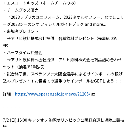
・エスコートキッズ（ホームチームのみ）
・チームグッズ販売
→2023レプリカユニフォーム、2023タオルマフラー、なでしこリ
ーグ2023シーズンオ フィシャルガイドブック and more...
・来場者プレゼント
→アサヒ飲料株式会社提供 各種飲料プレゼント（先着600名
様）
・ハーフタイム抽選会
→アサヒ飲料株式会社提供 アサヒ飲料株式会社商品詰め合わせ
セット（抽選で10名様）
・試合終了後、スペランツァ大阪 全選手によるサインボールの投げ
込みプレゼント！お目当ての選手のサインボールをGETしよう！！
詳細：
https://www.speranzafc.jp/news/21205/
ーーーーーーーーーー
7/2 (日) 15:00 キックオフ 駒沢オリンピック公園総合運動場陸上競技