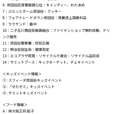
6 : 世田谷区産業振興公社：キャンディー、わたあめ
7：ぷらっとホーム世田谷：クッキー
8：フェアトレードタウン世田谷：発展途上国食料品
9：ララサンド：最中
10：二子玉川商店街振興組合：ファイテンショップ無料体験、ドリ
ンク販売
11：世田谷警察署：防犯広報
12：明治安田生命：健康測定
13：エコプラザ用賀・リサイクル千歳台：リサイクル品回収
14：サミットブース：キックターゲット、チェキイベント
＜キッズイベント情報＞
① : スフィーダ世田谷キッズイベント
② : 「せたゼミ」キッズイベント
③ : サミットキッズイベント
＜フード情報＞
A：㈱大阪王将:餃子