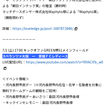
よる「朝日インテック賞」の贈呈（勝利時）
マッチデースポンサー株式会社Waphyto様による「Waphyto賞」
（勝敗問わず）
詳細：
https://loveledge.jp/post-1687872686/
ーーーーーーーーーー
7/1 (土) 17:00 キックオフ J-GREEN堺S1メインフィールド
スペランツァ大阪 ー 愛媛ＦＣレディース
LIVE配信URL：
https://www.youtube.com/watch?v=Y0VkClYb_w0
＜イベント情報＞
・河内長野市民デー（※河内長野市内在住・在学・在勤者を対象に
無料でホームゲームの観戦をご招待）
・河内長野市民デーあいさつ：島田 河内長野市長様
・キックインセレモニー：島田 河内長野市長様