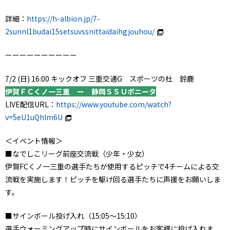
詳細：
https://h-albion.jp/7-
2sunnl1budai15setsuvssnittaidaihgjouhou/
ーーーーーーーーーー
7/2 (日) 16:00 キックオフ 三重交通G スポーツの杜 鈴鹿
伊賀ＦＣくノ一三重 ー 静岡ＳＳＵボニータ
LIVE配信URL：
https://www.youtube.com/watch?
v=5eU1uQhlm6U
＜イベント情報＞
■なでしこリーグ前座交流戦（少年・少女）
伊賀FCくノ一三重の選手たちが使用するピッチで4チームによる交
流戦を実施します！ピッチを駆け回る選手たちに声援をお願いしま
す。
■サインボール投げ入れ（15:05～15:10）
選手ウォーミングアップ時にサインボールをお客様に投げ入れま