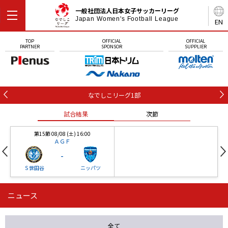
一般社団法人日本女子サッカーリーグ
Japan Women's Football League
EN
TOP
OFFICIAL
OFFICIAL
PARTNER
SPONSOR
SUPPLIER
なでしこリーグ1部
試合結果
次節
第15節 08/08 (土) 16:00
ＡＧＦ
-
Ｓ世田谷
ニッパツ
ニュース
第16節 09/05 (土) 15:00
第16節 09/05 (土) 15:00
試合結果
次節
ニッパツ
石人の星
-
-
全て